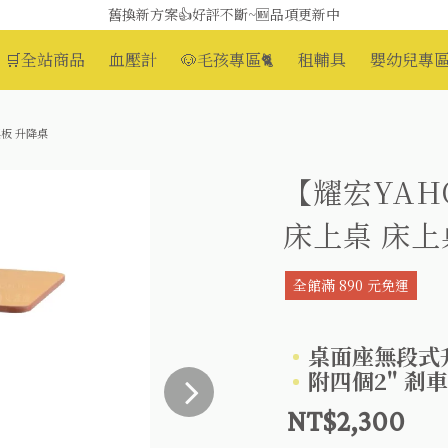
媽媽社團推薦❗歐姆龍NE-U100噴霧器❗躺著噴也👌
舊換新方案👍好評不斷~🆕品項更新中
🛒全站商品
血壓計
🐶毛孩專區🐈
租輔具
嬰幼兒專區
😆備餐原來可以這麼輕鬆🎌KEWPIE介護食🍱營養均衡
桌板 升降桌
【耀宏YAHO
床上桌 床上
全館滿 890 元免運
桌面座無段式
附四個2" 剎
NT$2,300