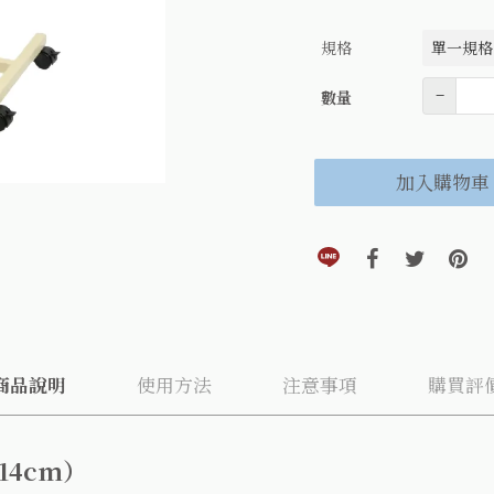
規格
數量
–
數量
加入購物車
分享到line(另開視窗)
分享到faceboo
分享到twi
分享
商品說明
使用方法
注意事項
購買評
14cm）