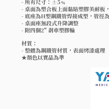
- 所有尺寸：±5﹪
- 桌面為塑合板上面黏貼塑膠美耐板
- 底座為H型鋼鐵管焊接成型，管徑為
- 桌面座無段式升降調整
- 附四個2" 剎車塑膠輪
材質：
- 整體為鋼鐵管材質，表面烤漆處理
★顏色以實品為準