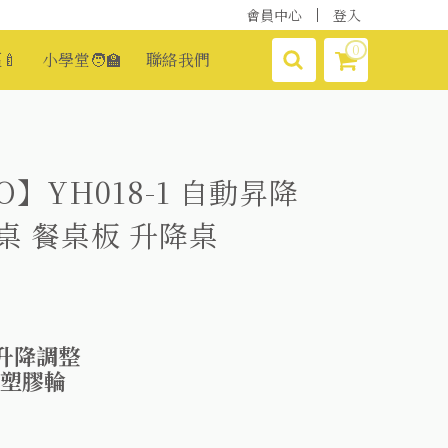
會員中心
登入
0
🍼
小學堂🧑‍🏫
聯絡我們
】YH018-1 自動昇降
桌 餐桌板 升降桌
升降調整
車塑膠輪