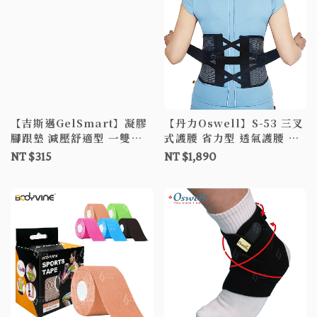
【吉斯邁GelSmart】凝膠
【丹力Oswell】S-53 三叉
腳跟墊 減壓舒適型 一雙入
式護腰 省力型 透氣護腰 工
減壓腳跟墊 腳跟墊 減震鞋
作護腰
NT $315
NT $1,890
墊 減震鞋墊