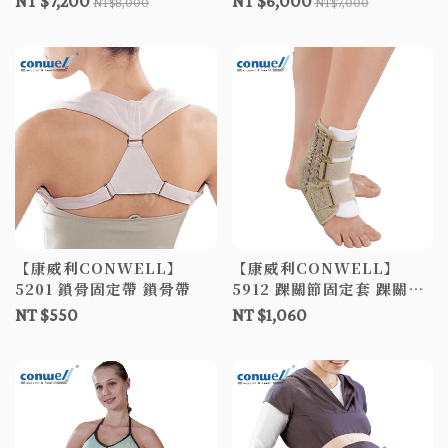
NT $7,200
NT $6,000
NT$8,000
NT$7,000
左右腳 膝關節護理
足部 踝部穩定 骨折 扭傷 壓
縮 復健鞋
【康威利CONWELL】
【康威利CONWELL】
5201 鎖骨固定帶 鎖骨帶
5912 踝關節固定套 踝關節
固定套 腳踝固定
NT $550
NT $1,060