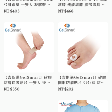
弓腳跟墊 一雙入 凝膠鞋墊
護膝 機能護膝 膝部護具 透
紓壓減震 足跟墊 鞋墊 局部
氣護膝 穿戴式護膝
NT $405
NT $468
鞋墊
【吉斯邁GelSmart】矽膠
【吉斯邁GelSmart】矽膠
防磨保護貼片 一雙入 後腳
圓形防痛貼片 9片/盒 防套
跟貼 防磨腳 防磨凝膠貼 後
防護 雞眼防磨 防磨貼片
NT $350
NT $202
腳跟貼