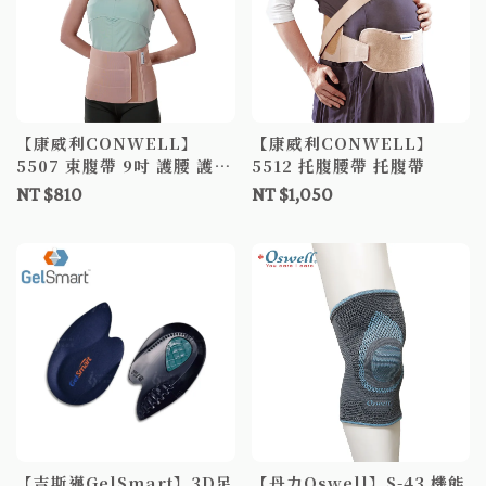
【康威利CONWELL】
【康威利CONWELL】
5507 束腹帶 9吋 護腰 護腰
5512 托腹腰帶 托腹帶
帶
NT $810
NT $1,050
【吉斯邁GelSmart】3D足
【丹力Oswell】S-43 機能