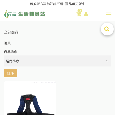
媽媽社團推薦❗歐姆龍NE-U100噴霧器❗躺著噴也👌
0
舊換新方案👍好評不斷~🆕品項更新中
Toggl
😆備餐原來可以這麼輕鬆🎌KEWPIE介護食🍱營養均衡
全部商品
護具
商品排序
排序