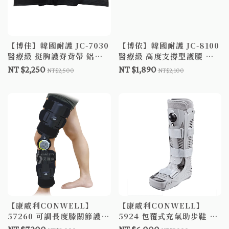
【博佳】韓國耐護 JC-7030
【博依】韓國耐護 JC-8100
醫療級 挺胸護脊背帶 鋁製
醫療級 高度支撐型護腰 軀
支撐 人體工學 駝背護具
幹裝具JC-B-8100 JC8100
NT $2,250
NT $1,890
NT$2,500
NT$2,100
JC7030
JCB8100
【康威利CONWELL】
【康威利CONWELL】
57260 可調長度膝關節護具
5924 包覆式充氣助步鞋 標
ONE SIZE 單隻販售 不分
準版 單隻販售 不分左右腳