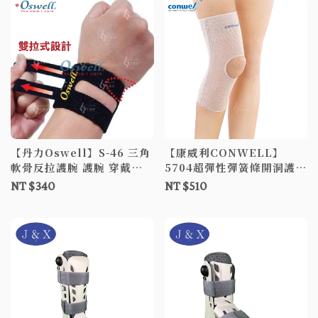
趾套
【丹力Oswell】S-46 三角
【康威利CONWELL】
軟骨反拉護腕 護腕 穿戴舒
5704超彈性彈簧條開洞護膝
適 人性化調整
超彈性 彈簧條 開洞 護膝 髕
NT $340
NT $510
骨 護具 開洞護膝 護膝套