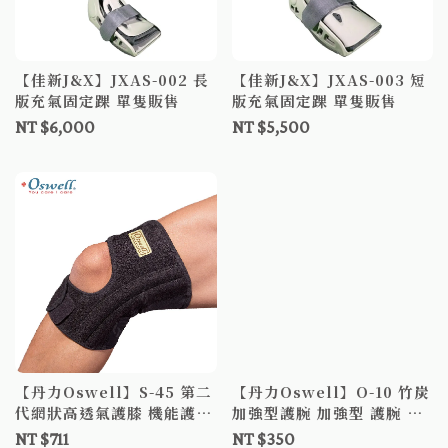
【佳新J&X】JXAS-002 長
【佳新J&X】JXAS-003 短
版充氣固定踝 單隻販售
版充氣固定踝 單隻販售
NT $6,000
NT $5,500
【丹力Oswell】S-45 第二
【丹力Oswell】O-10 竹炭
代網狀高透氣護膝 機能護膝
加強型護腕 加強型 護腕 穿
膝部護具 透氣護膝 穿戴式
戴舒適 人性化調整
NT $711
NT $350