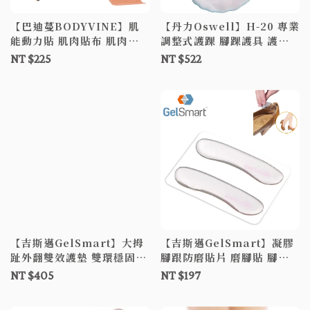
【巴迪蔓BODYVINE】肌
【丹力Oswell】H-20 專業
能動力貼 肌肉貼布 肌肉膠
調整式護踝 腳踝護具 護踝
帶 運動膠帶 肌肉繃帶
綁帶加壓 扭傷 腳踝 雙支撐
NT $225
NT $522
片 韌帶
【吉斯邁GelSmart】大拇
【吉斯邁GelSmart】凝膠
趾外翻雙效護墊 雙環穩固型
腳跟防磨貼片 磨腳貼 腳跟
2入/盒 拇指外翻矯正器 分
貼 防磨貼 腳後跟貼
NT $405
NT $197
趾器防磨防痛 腳趾頭重疊矯
正 凝膠 護趾套 抗菌 固定分