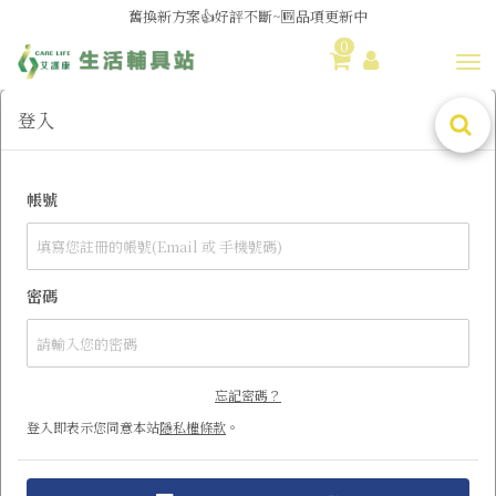
舊換新方案👍好評不斷~🆕品項更新中
0
😆備餐原來可以這麼輕鬆🎌KEWPIE介護食🍱營養均衡
Toggl
登入
帳號
密碼
忘記密碼？
登入即表示您同意本站
隱私權條款
。