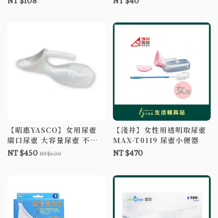
NT $108
NT $40
【昭惠YASCO】女用尿壺
【淺井】女性用透明取尿壺
廣口尿壺 大容量尿壺 不易
MAX-T0119 尿壺小便器
傾倒尿壺 台灣製造尿壺
NT $450
NT $470
NT$600
1000ml