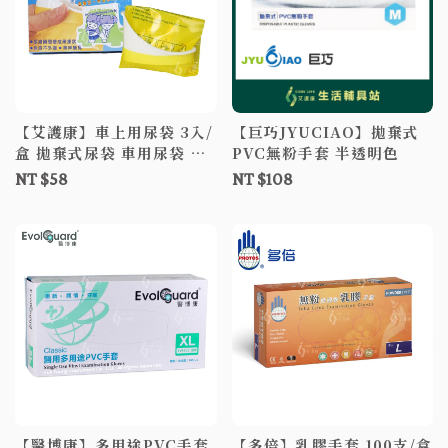
【艾護康】車上用尿袋 3入/
【巨巧JYUCIAO】拋棄式
盒 拋棄式尿袋 車用尿袋 隨
PVC無粉手套 半透明色
身尿袋 一次性尿袋 塞車必
NT $58
NT $108
備
【醫博康】多用途PVC手套
【多倍】乳膠手套 100支/盒