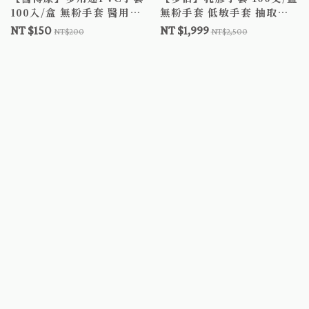
100入/盒 無粉手套 醫用手
無粉手套 低敏手套 抽取式
套 透明手套 PVC手套
手套 檢診手套
NT $150
NT $1,999
NT$200
NT$2,500