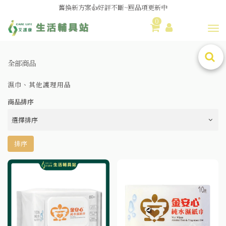
舊換新方案👍好評不斷~🆕品項更新中
0
😆備餐原來可以這麼輕鬆🎌KEWPIE介護食🍱營養均衡
Toggl
全部商品
濕巾、其他護理用品
商品排序
排序