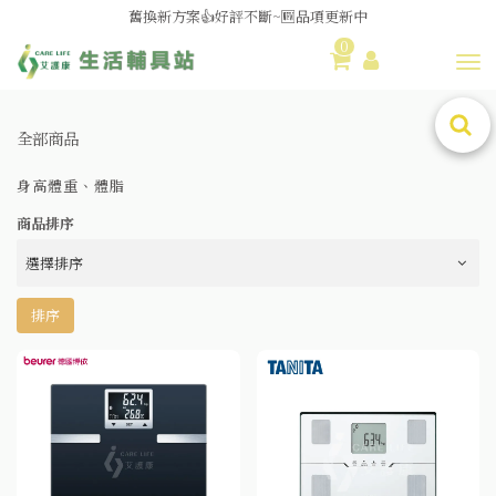
舊換新方案👍好評不斷~🆕品項更新中
0
😆備餐原來可以這麼輕鬆🎌KEWPIE介護食🍱營養均衡
Toggl
全部商品
身高體重、體脂
商品排序
排序