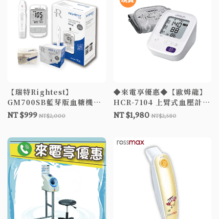
【瑞特Rightest】
◆來電享優惠◆【歐姆龍】
GM700SB藍芽版血糖機組
HCR-7104 上臂式血壓計
主機+血糖試紙+採血筆+採
日本製 歐姆龍血壓 電子血
NT $999
NT $1,980
NT$2,000
NT$2,580
血針
壓計 軟式壓脈帶 OMRON