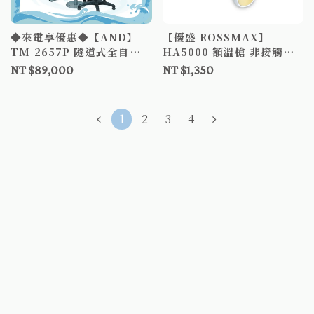
◆來電享優惠◆【AND】
【優盛 ROSSMAX】
TM-2657P 隧道式全自動
HA5000 額溫槍 非接觸式
血壓計 贈桌椅 血壓計 隧道
額溫槍 紅外線額溫槍 體溫
NT $89,000
NT $1,350
式血壓計 全自動血壓計
計 體溫測量
1
2
3
4