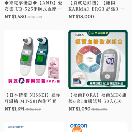
◆來電享優惠◆【AND】愛
【買就送好禮】【康揚
安德 UB-525手腕式血壓計
KARMA】ERG3 舒弧3 輕
電子血壓計 愛安德 血壓計
量移位型輪椅 小輪 手動輪
NT $1,580
NT $18,000
NT$1,980
UB525 心房顫動
椅 外出輪椅 輪椅補助
【日本精密 NISSEI】迷你
【福爾FORA】福爾MD6旗
耳溫槍 MT-50(內附耳套4
艦6合1血糖試片 50入(50片
個，其中1個已安裝)
試片紙+50支採血針)、優惠
NT $1,691
NT $1,090
NT$2,480
NT$2,000
組(含主機)