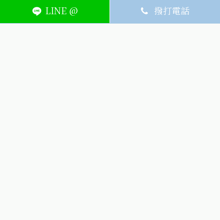
LINE @
撥打電話
ABOUT
MEMBER
SERVICE
關於艾護康
訂單查詢
聯絡我們
會員中心
隱私權條款
購物條款
如何刪除網站內
Facebook資料
聯新院外店
(324) 桃園市平鎮區廣泰路128號
03-491-1725
週一~週六8:30-21:00，週日公休
(324) 桃園市平鎮區廣泰路128號
icarelife.service@gmail.com
生詮股份有限公司