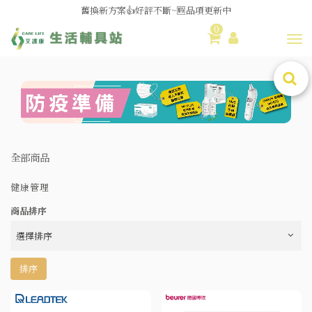
媽媽社團推薦❗歐姆龍NE-U100噴霧器❗躺著噴也👌
0
舊換新方案👍好評不斷~🆕品項更新中
Toggl
😆備餐原來可以這麼輕鬆🎌KEWPIE介護食🍱營養均衡
全部商品
健康管理
商品排序
排序