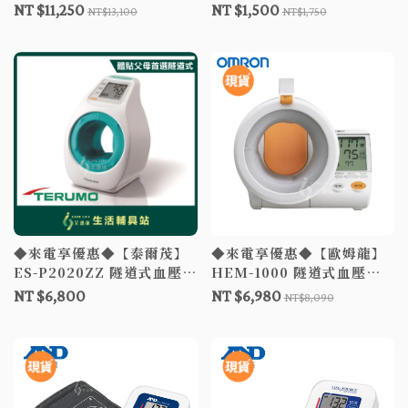
計 血壓計 電子血壓計 隧道
福爾額溫槍 額溫槍 體溫計
NT $11,250
NT $1,500
NT$13,100
NT$1,750
式 OMRON
測量體溫 額頭槍
◆來電享優惠◆【泰爾茂】
◆來電享優惠◆【歐姆龍】
ES-P2020ZZ 隧道式血壓計
HEM-1000 隧道式血壓計
附變壓器 TERUMO
含變壓器 電子血壓計 手臂
NT $6,800
NT $6,980
NT$8,090
式血壓計