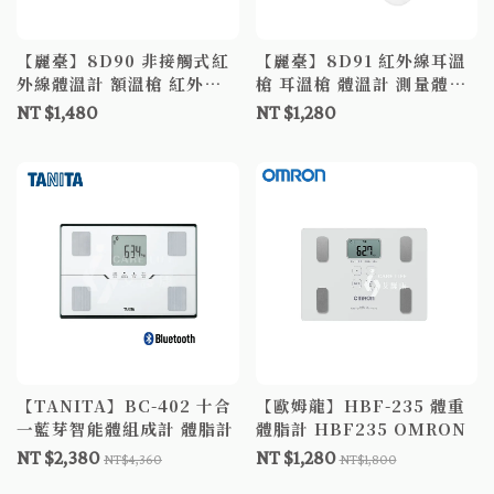
【麗臺】8D90 非接觸式紅
【麗臺】8D91 紅外線耳溫
外線體溫計 額溫槍 紅外線
槍 耳溫槍 體溫計 測量體溫
額溫槍
寶寶適用
NT $1,480
NT $1,280
【TANITA】BC-402 十合
【歐姆龍】HBF-235 體重
一藍芽智能體組成計 體脂計
體脂計 HBF235 OMRON
NT $2,380
NT $1,280
NT$4,360
NT$1,800