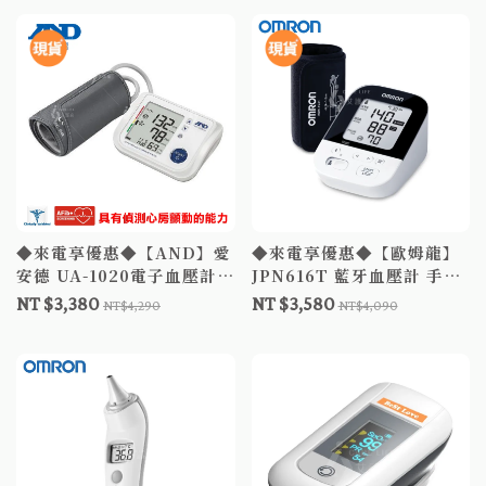
◆來電享優惠◆【AND】愛
◆來電享優惠◆【歐姆龍】
安德 UA-1020電子血壓計
JPN616T 藍牙血壓計 手臂
含變壓器 手臂式血壓計
式血壓計 歐姆龍血壓 電子
NT $3,380
NT $3,580
NT$4,290
NT$4,090
UA1020 電子血壓計
血壓計