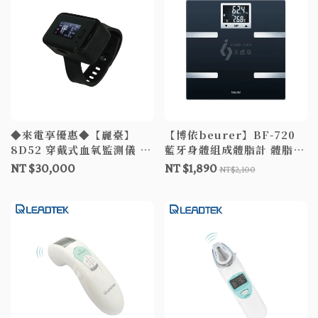
◆來電享優惠◆【麗臺】
【博依beurer】BF-720
8D52 穿戴式血氧監測儀 血
藍牙身體組成體脂計 體脂計
氧機 穿戴式血氧機 血氧偵
體脂機 藍芽體脂機
NT $30,000
NT $1,890
NT$2,100
測儀