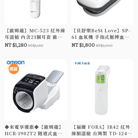
【歐姆龍】MC-523 紅外線
【貝舒樂BeSt Love】SP-
耳溫槍 內含21個耳套 歐姆
61 血氧機 手指式脈搏血氧
龍耳溫槍 體溫計 測量體溫
儀 血氧濃度計 血氧監測器
NT $1,280
NT $1,800
NT$1,580
NT$2,000
MC523
台灣製造 SP61
◆來電享優惠◆【歐姆龍】
【福爾 FORA】IR42 紅外
HCR-1902T2 隧道式血壓
線額溫槍 台灣製 TD-1242