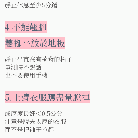
靜止休息至少5分鐘
4.不能翹腳
雙腳平放於地板
靜止坐直在有椅背的椅子
量測時不說話
也不要使用手機
5.上臂衣服應盡量脫掉
或厚度最好＜0.5公分
注意是脫去太厚的衣服
而不是把袖子拉起