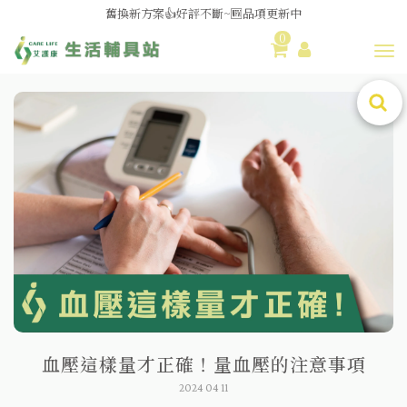
媽媽社團推薦❗歐姆龍NE-U100噴霧器❗躺著噴也👌
0
舊換新方案👍好評不斷~🆕品項更新中
Toggl
😆備餐原來可以這麼輕鬆🎌KEWPIE介護食🍱營養均衡
血壓這樣量才正確！量血壓的注意事項
2024 04 11