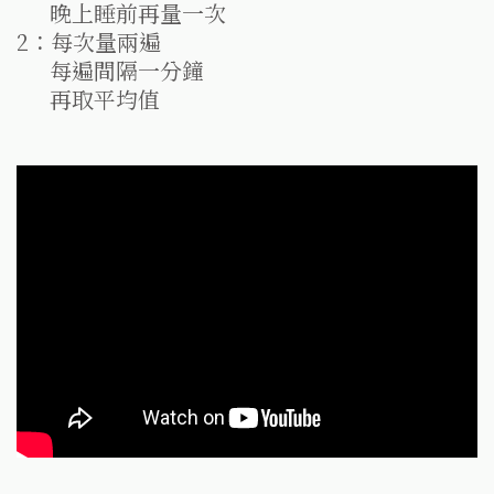
晚上睡前再量一次
2：每次量兩遍
每遍間隔一分鐘
再取平均值