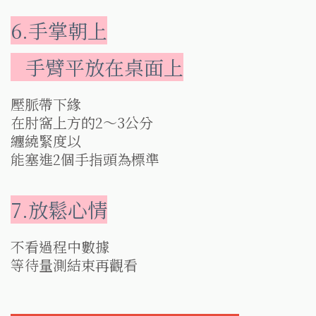
6.手掌朝上
手臂平放在桌面上
壓脈帶下緣
在肘窩上方的2～3公分
纏繞緊度以
能塞進2個手指頭為標準
7.放鬆心情
不看過程中數據
等待量測結束再觀看