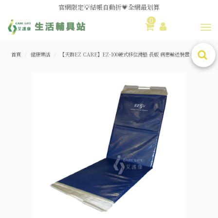
小心⚠️自製「蒸鼻器」不慎恐釀燙傷💫用對噴霧器💫緩解鼻塞
0
Toggl
血壓原來要這樣量😮關鍵1️⃣點
馬上了解長照補助💰三年4️⃣萬免費申請，艾護康專人為您服務！
首頁
健康樂活
【天群EZ CARE】EZ-100硬式移位滑墊 長版 病患輸送裝置 移位板
B型流感來勢洶洶🦠噴霧機/霧化器現貨供應中😮‍💨
媽媽社團推薦❗歐姆龍NE-U100噴霧器❗躺著噴也👌
舊換新方案👍好評不斷~🆕品項更新中
😆備餐原來可以這麼輕鬆🎌KEWPIE介護食🍱營養均衡