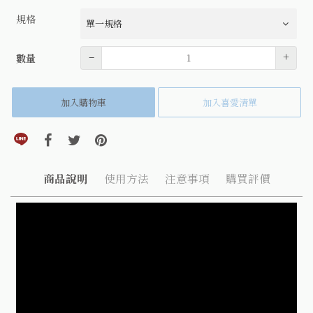
規格
數量
–
+
數量
加入購物車
加入喜愛清單
分享到line(另開視窗)
分享到facebook(另開視窗)
分享到twitter(另開視窗)
分享到pinterest(另開視窗)
商品說明
使用方法
注意事項
購買評價