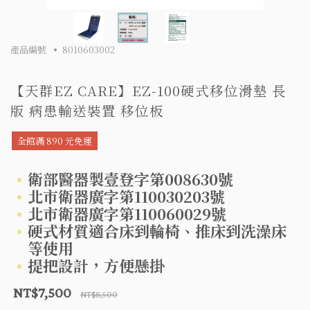
產品編號
8010603002
【天群EZ CARE】EZ-100硬式移位滑墊 長
版 病患輸送裝置 移位板
全館滿 890 元免運
衛部醫器製壹登字第008630號
北市衛器廣字第110030203號
北市衛器廣字第110060029號
硬式材質適合床到輪椅、推床到洗澡床
等使用
提把設計，方便懸掛
NT$7,500
NT$8,500