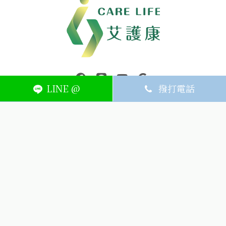
中壢醫療器材｜醫療器材補助｜出院醫療器材｜平鎮醫療器材｜艾
連結到facebook(另開視窗)
連結到Line(另開視窗)
連結到Youtube(另開視窗)
page.footer.link_to_
LINE @
撥打電話
ABOUT
MEMBER
SERVICE
關於艾護康
訂單查詢
聯絡我們
會員中心
隱私權條款
購物條款
如何刪除網站內
Facebook資料
聯新院外店
(324) 桃園市平鎮區廣泰路128號