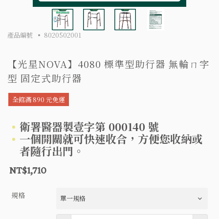
產品編號
8020502001
【光星NOVA】4080 標準型助行器 無輪ㄇ字
型 固定式助行器
全館滿 890 元免運
衛署醫器製壹字第 000140 號
一個開關就可快速收合，方便您收納或
者隨行出門。
NT$1,710
規格
數量