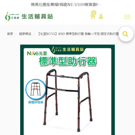
媽媽社團推薦❗歐姆龍NE-U100噴霧器❗躺著噴也👌
0
舊換新方案👍好評不斷~🆕品項更新中
Toggl
😆備餐原來可以這麼輕鬆🎌KEWPIE介護食🍱營養均衡
首頁
健康樂活
【光星NOVA】4080 標準型助行器 無輪ㄇ字型 固定式助行器