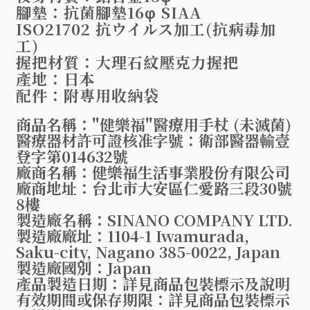
腳墊：抗菌腳墊16φ SIAA
ISO21702 抗ウイルス加工(抗病毒加
工)
握把材質：大理石紋壓克力握把
產地：日本
配件：附專用收納袋
商品名稱："健樂福"醫療用手杖 (未滅菌)
醫療器材許可證核准字號：
衛部醫器輸壹
登字第014632號
廠商名稱：健樂福生活事業股份有限公司
廠商地址：台北市大安區仁愛路三段30號
8樓
製造廠名稱：SINANO COMPANY LTD.
製造廠廠址：1104-1 Iwamurada,
Saku-city, Nagano 385-0022, Japan
製造廠國別：Japan
產品製造日期：詳見商品包裝標示及說明
有效期間或保存期限：詳見商品包裝標示