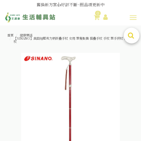
媽媽社團推薦❗歐姆龍NE-U100噴霧器❗躺著噴也👌
舊換新方案👍好評不斷~🆕品項更新中
0
Toggl
😆備餐原來可以這麼輕鬆🎌KEWPIE介護食🍱營養均衡
首頁
健康樂活
【SINANO】真田紐壓克力柄折疊手杖 女用 單隻販售 摺疊手杖 手杖 單手拐杖 醫療拐
杖