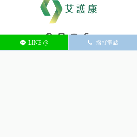
中壢醫療器材｜醫療器材補助｜出院醫療器材｜平鎮醫療器材｜艾
連結到facebook(另開視窗)
連結到Line(另開視窗)
連結到Youtube(另開視窗)
page.footer.link_to_
LINE @
撥打電話
ABOUT
MEMBER
SERVICE
關於艾護康
訂單查詢
聯絡我們
會員中心
隱私權條款
購物條款
如何刪除網站內
Facebook資料
聯新院外店
(324) 桃園市平鎮區廣泰路128號
03-491-1725