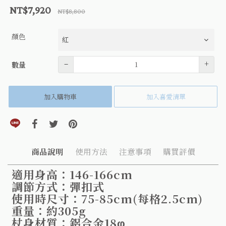
NT$7,920
NT$8,800
顏色
數量
–
+
數量
加入購物車
加入喜愛清單
分享到line(另開視窗)
分享到facebook(另開視窗)
分享到twitter(另開視窗)
分享到pinterest(另開視窗)
商品說明
使用方法
注意事項
購買評價
適用身高：146-166cm
調節方式：彈扣式
使用時尺寸：75-85cm(每格2.5cm)
重量：約305g
杖身材質：鋁合金18φ