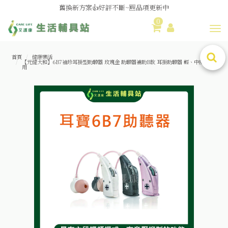
媽媽社團推薦❗歐姆龍NE-U100噴霧器❗躺著噴也👌
0
舊換新方案👍好評不斷~🆕品項更新中
Toggl
😆備餐原來可以這麼輕鬆🎌KEWPIE介護食🍱營養均衡
首頁
健康樂活
【元健大和】6B7袖珍耳掛型助聽器 玫瑰金 助聽器補助B款 耳掛助聽器 輕、中度聽損適
用