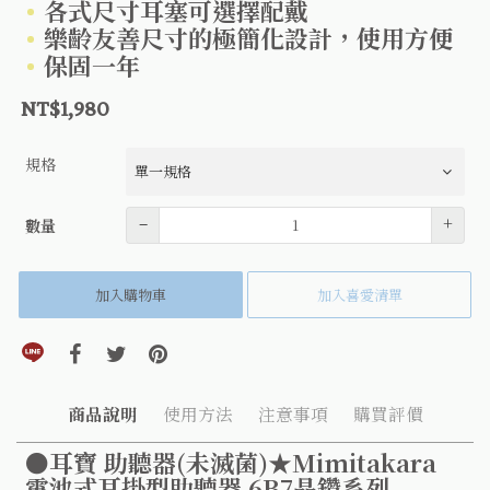
各式尺寸耳塞可選擇配戴
樂齡友善尺寸的極簡化設計，使用方便
保固一年
NT$1,980
規格
數量
–
+
數量
加入購物車
加入喜愛清單
分享到line(另開視窗)
分享到facebook(另開視窗)
分享到twitter(另開視窗)
分享到pinterest(另開視窗)
商品說明
使用方法
注意事項
購買評價
●耳寶 助聽器(未滅菌)★Mimitakara
電池式耳掛型助聽器 6B7晶鑽系列