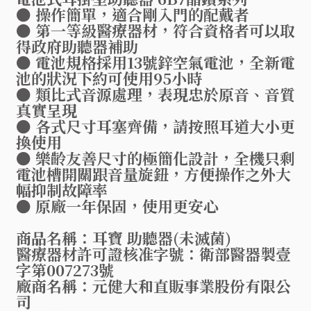
● 操作簡單，適合剛入門的配戴者
● 第一等級醫療器材，符合資格者可以取
得政府助聽器補助
● 電池規格採用13號鋅空氣電池，全新電
池的狀況下約可使用95小時
● 類比式音源處理，表現忠於原音、音質
真實呈現
● 各式尺寸耳塞齊備，請按照耳道大小更
換使用
● 樂齡友善尺寸的極簡化設計，全機只剩
電池槽開關跟音量旋鈕，方便操作之外大
幅抑制故障率
● 原廠一年保固，使用更安心
商品名稱：耳寶 助聽器(未滅菌)
醫療器材許可證核准字號：衛部醫器製壹
字第007273號
廠商名稱：元健大和直販事業股份有限公
司