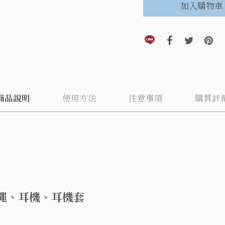
加入購物車
分享到line(另開視窗)
分享到faceboo
分享到twi
分享
商品說明
使用方法
注意事項
購買評
繩、耳機、耳機套