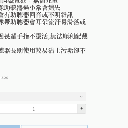
用4號電池，無需充電
像助聽器過小常會遺失
會有助聽器回音或不明雜訊
像帶助聽器會耳朵流汗易滑落或
因長輩手指不靈活,無法順利配戴
聽器長期使用較易沾上污垢卻不
8,800
+