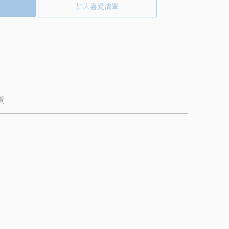
加入喜愛清單
k(另開視窗)
tter(另開視窗)
到pinterest(另開視窗)
價