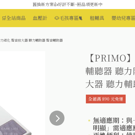
媽媽社團推薦❗歐姆龍NE-U100噴霧器❗躺著噴也👌
舊換新方案👍好評不斷~🆕品項更新中
🛒全站商品
血壓計
🐶毛孩專區🐈
租輔具
嬰幼兒專區
😆備餐原來可以這麼輕鬆🎌KEWPIE介護食🍱營養均衡
聽力退化 聲音放大器 聽力輔助器 聲音輔助器
【PRIMO
輔聽器 聽力
大器 聽力輔
全館滿 890 元免運
無適應期：與
明顯」需適應