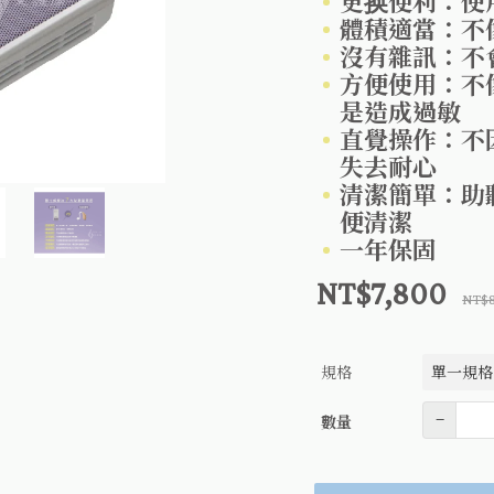
更换便利：使
體積適當：不
沒有雜訊：不
方便使用：不
是造成過敏
直覺操作：不
失去耐心
清潔簡單：助
便清潔
一年保固
NT$7,800
NT$
規格
數量
–
數量