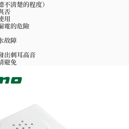
聽不清楚的程度）
與否
使用
漏電的危險
水故障
發出刺耳高音
請避免