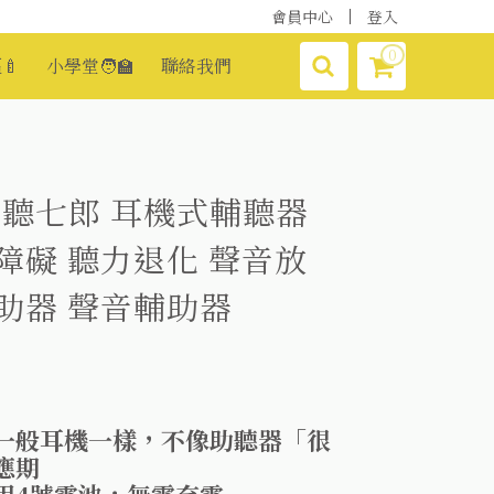
會員中心
登入
0
🍼
小學堂🧑‍🏫
聯絡我們
】聽七郎 耳機式輔聽器
障礙 聽力退化 聲音放
助器 聲音輔助器
一般耳機一樣，不像助聽器「很
應期