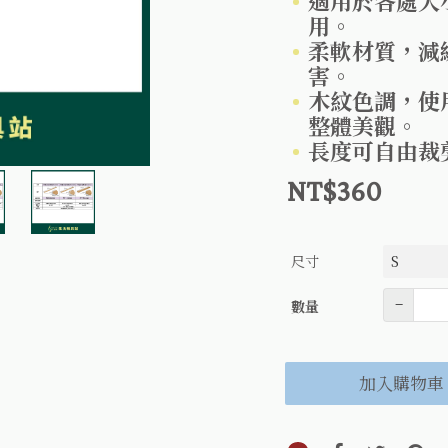
適用於各處大
用。
柔軟材質，減
害。
木紋色調，使
整體美觀。
長度可自由裁
NT$360
尺寸
數量
–
數量
加入購物車
分享到line(另開視窗)
分享到faceboo
分享到twi
分享