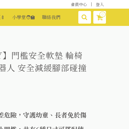
會員中心
登入
0
🍼
小學堂🧑‍🏫
聯絡我們
OY】門檻安全軟墊 輪椅
器人 安全減緩腳部碰撞
差危險，守護幼童、長者免於傷