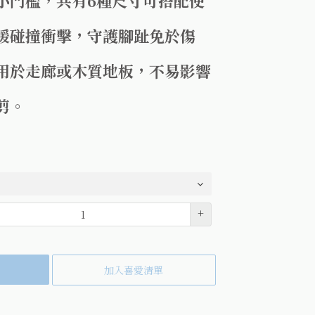
小門檻，共有6種尺寸可搭配使
緩碰撞衝擊，守護腳趾免於傷
用於走廊或木質地板，不易影響
剪。
+
加入喜愛清單
k(另開視窗)
tter(另開視窗)
到pinterest(另開視窗)