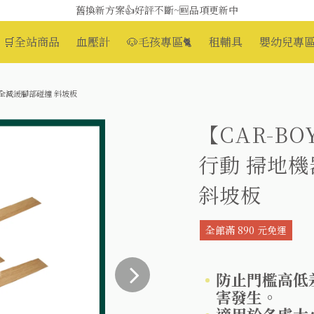
舊換新方案👍好評不斷~🆕品項更新中
😆備餐原來可以這麼輕鬆🎌KEWPIE介護食🍱營養均衡
🛒全站商品
血壓計
🐶毛孩專區🐈
租輔具
嬰幼兒專區
安全減緩腳部碰撞 斜坡板
【CAR-B
行動 掃地機
斜坡板
全館滿 890 元免運
防止門檻高低
害發生。