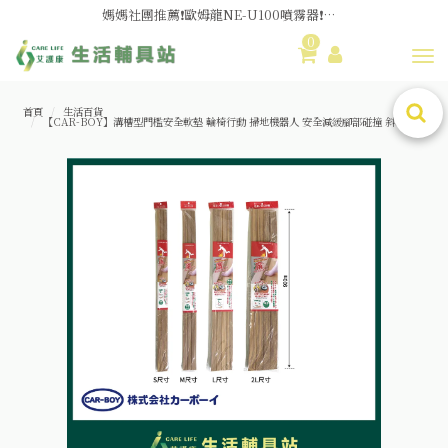
媽媽社團推薦❗歐姆龍NE-U100噴霧器❗躺著噴也👌
0
舊換新方案👍好評不斷~🆕品項更新中
Toggl
😆備餐原來可以這麼輕鬆🎌KEWPIE介護食🍱營養均衡
首頁
生活百貨
【CAR-BOY】溝槽型門檻安全軟墊 輪椅行動 掃地機器人 安全減緩腳部碰撞 斜坡板