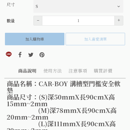
尺寸
數量
–
+
數量
加入購物車
加入喜愛清單
分享到line(另開視窗)
分享到facebook(另開視窗)
分享到twitter(另開視窗)
分享到pinterest(另開視窗)
商品說明
使用方法
注意事項
購買評價
商品名稱：CAR-BOY 溝槽型門檻安全軟
墊
商品尺寸：(S)深50mmX長90cmX高
15mm~2mm
(M)深78mmX長90cmX高
20mm~2mm
(L)深111mmX長90cmX高