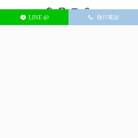
中壢醫療器材｜醫療器材補助｜出院醫療器材｜平鎮醫療器材｜艾
連結到facebook(另開視窗)
連結到Line(另開視窗)
連結到Youtube(另開視窗)
page.footer.link_to_
LINE @
撥打電話
ABOUT
MEMBER
SERVICE
關於艾護康
訂單查詢
聯絡我們
會員中心
隱私權條款
購物條款
如何刪除網站內
Facebook資料
聯新院外店
(324) 桃園市平鎮區廣泰路128號
03-491-1725
週一~週六8:30-21:00，週日公休
(324) 桃園市平鎮區廣泰路128號
icarelife.service@gmail.com