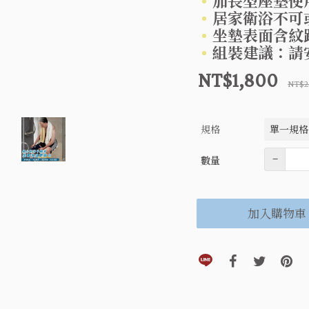
加長型座墊使
居家衛浴不可
坐墊表面含紋
組裝建議：請
NT$1,800
NT$2
規格
數量
–
數量
加入購物車
分享到line(另開視窗)
分享到faceboo
分享到twi
分享