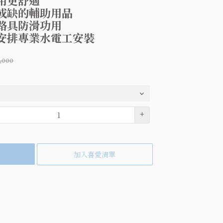
用更舒適
或缺的輔助用品
路具防滑功用
安排專業水電工安裝
,000
+
加入喜愛清單
k(另開視窗)
tter(另開視窗)
到pinterest(另開視窗)