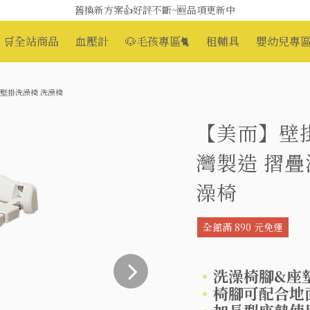
媽媽社團推薦❗歐姆龍NE-U100噴霧器❗躺著噴也👌
舊換新方案👍好評不斷~🆕品項更新中
🛒全站商品
血壓計
🐶毛孩專區🐈
租輔具
嬰幼兒專區
😆備餐原來可以這麼輕鬆🎌KEWPIE介護食🍱營養均衡
 壁掛洗澡椅 洗澡椅
【美而】壁
灣製造 摺疊
澡椅
全館滿 890 元免運
洗澡椅腳&座
椅腳可配合地