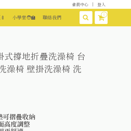
會員中心
登入
0
🍼
小學堂🧑‍🏫
聯絡我們
掛式撐地折疊洗澡椅 台
洗澡椅 壁掛洗澡椅 洗
墊可摺疊收納
面高度調整