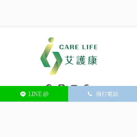
中壢醫療器材｜醫療器材補助｜出院醫療器材｜平鎮醫療器材｜艾
連結到facebook(另開視窗)
連結到Line(另開視窗)
連結到Youtube(另開視窗)
page.footer.link_to_
LINE @
撥打電話
ABOUT
MEMBER
SERVICE
關於艾護康
訂單查詢
聯絡我們
會員中心
隱私權條款
購物條款