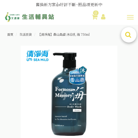
媽媽社團推薦❗歐姆龍NE-U100噴霧器❗躺著噴也👌
0
舊換新方案👍好評不斷~🆕品項更新中
Toggl
😆備餐原來可以這麼輕鬆🎌KEWPIE介護食🍱營養均衡
首頁
生活百貨
【清淨海】森山島讀 沐浴乳 海 750ml