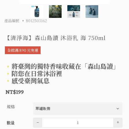
產品編號
8012503162
【清淨海】森山島讀 沐浴乳 海 750ml
全館滿 890 元免運
將臺灣的獨特香味收藏在「森山島讀」
陪您在日常沐浴裡
感受臺灣氣息
NT$199
規格
數量
–
+
數量