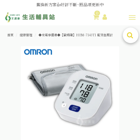
舊換新方案👍好評不斷~🆕品項更新中
0
😆備餐原來可以這麼輕鬆🎌KEWPIE介護食🍱營養均衡
Toggl
首頁
健康管理
◆來電享優惠◆【歐姆龍】HEM-7143T1 藍牙血壓計