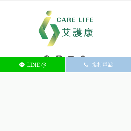
中壢醫療器材｜醫療器材補助｜出院醫療器材｜平鎮醫療器材｜艾
連結到facebook(另開視窗)
連結到Line(另開視窗)
連結到Youtube(另開視窗)
page.footer.link_to_
LINE @
撥打電話
ABOUT
MEMBER
SERVICE
關於艾護康
訂單查詢
聯絡我們
會員中心
隱私權條款
購物條款
如何刪除網站內
Facebook資料
聯新院外店