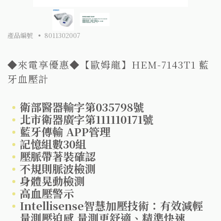
產品編號
8011302007
◆來電享優惠◆【歐姆龍】HEM-7143T1 藍
牙血壓計
衛部醫器輸字第035798號
北市衛器廣字第111110171號
藍牙傳輸 APP管理
記憶組數30組
壓脈帶著裝確認
不規則脈波檢測
身體晃動檢測
高血壓警示
Intellisense智慧加壓技術：有效減輕
量測壓迫感 量測更舒適、精準快速