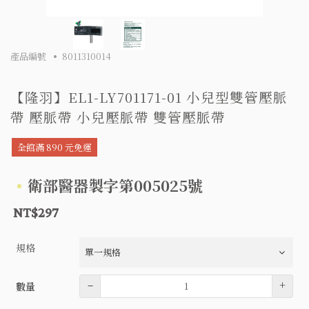
產品編號
8011310014
【隆羽】EL1-LY701171-01 小兒型雙管壓脈
帶 壓脈帶 小兒壓脈帶 雙管壓脈帶
全館滿 890 元免運
衛部醫器製字第005025號
NT$297
規格
數量
–
+
數量