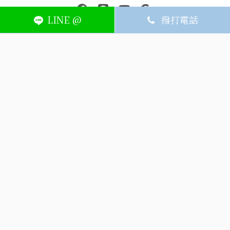
中壢醫療器材｜醫療器材補助｜出院醫療器材｜平鎮醫療器材｜艾
連結到facebook(另開視窗)
連結到Line(另開視窗)
連結到Youtube(另開視窗)
page.footer.link_to_
LINE @
撥打電話
ABOUT
MEMBER
SERVICE
關於艾護康
訂單查詢
聯絡我們
會員中心
隱私權條款
購物條款
如何刪除網站內
Facebook資料
聯新院外店
(324) 桃園市平鎮區廣泰路128號
03-491-1725
週一~週六8:30-21:00，週日公休
(324) 桃園市平鎮區廣泰路128號
icarelife.service@gmail.com
生詮股份有限公司