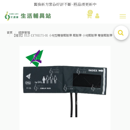
舊換新方案👍好評不斷~🆕品項更新中
0
😆備餐原來可以這麼輕鬆🎌KEWPIE介護食🍱營養均衡
Toggl
首頁
健康管理
【隆羽】EL1-LY701171-01 小兒型雙管壓脈帶 壓脈帶 小兒壓脈帶 雙管壓脈帶