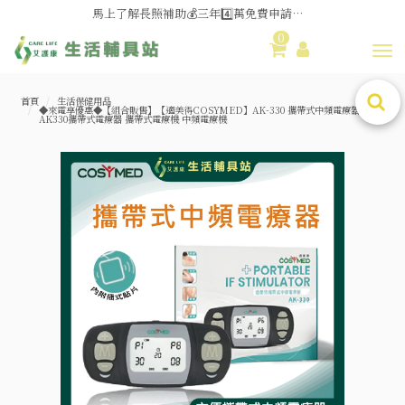
血壓原來要這樣量😮關鍵1️⃣點
0
馬上了解長照補助💰三年4️⃣萬免費申請，艾護康專人為您服務！
Toggl
B型流感來勢洶洶🦠噴霧機/霧化器現貨供應中😮‍💨
媽媽社團推薦❗歐姆龍NE-U100噴霧器❗躺著噴也👌
首頁
生活保健用品
◆來電享優惠◆【組合販售】【適美得COSYMED】AK-330 攜帶式中頻電療器 2孔
舊換新方案👍好評不斷~🆕品項更新中
AK330攜帶式電療器 攜帶式電療機 中頻電療機
😆備餐原來可以這麼輕鬆🎌KEWPIE介護食🍱營養均衡