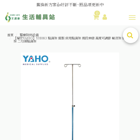
舊換新方案👍好評不斷~🆕品項更新中
0
😆備餐原來可以這麼輕鬆🎌KEWPIE介護食🍱營養均衡
Toggl
首頁
醫療院所設備
【耀宏YAHO】YH083 點滴架 鐵製 床用點滴架 兩段伸縮 高度可調節 輸液架 鐵製點滴
架 二勾頭點滴架