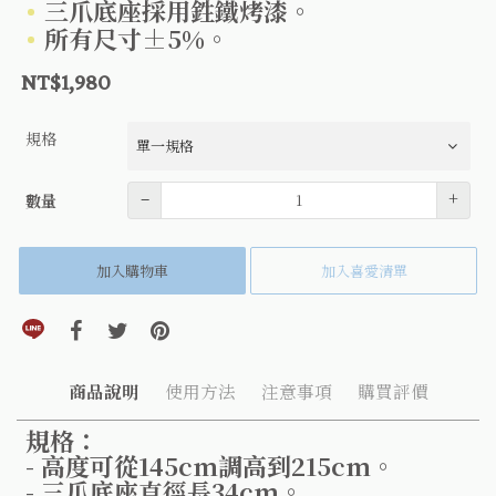
三爪底座採用鉎鐵烤漆。
所有尺寸±5%。
NT$1,980
規格
數量
–
+
數量
加入購物車
加入喜愛清單
分享到line(另開視窗)
分享到facebook(另開視窗)
分享到twitter(另開視窗)
分享到pinterest(另開視窗)
商品說明
使用方法
注意事項
購買評價
規格：
- 高度可從145cm調高到215cm。
- 三爪底座直徑長34cm。