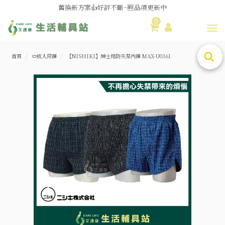
舊換新方案👍好評不斷~🆕品項更新中
0
Toggl
😆備餐原來可以這麼輕鬆🎌KEWPIE介護食🍱營養均衡
首頁
🩲成人尿褲
【NISHIKI】紳士用防失禁內褲 MAX-U0361