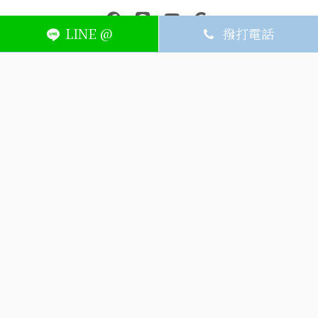
中壢醫療器材｜醫療器材補助｜出院醫療器材｜平鎮醫療器材｜艾
連結到facebook(另開視窗)
連結到Line(另開視窗)
連結到Youtube(另開視窗)
page.footer.link_to_
LINE @
撥打電話
ABOUT
MEMBER
SERVICE
關於艾護康
訂單查詢
聯絡我們
會員中心
隱私權條款
購物條款
如何刪除網站內
Facebook資料
聯新院外店
(324) 桃園市平鎮區廣泰路128號
03-491-1725
週一~週六8:30-21:00，週日公休
(324) 桃園市平鎮區廣泰路128號
icarelife.service@gmail.com