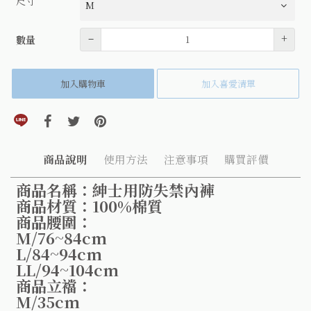
尺寸
數量
–
+
數量
加入購物車
加入喜愛清單
分享到line(另開視窗)
分享到facebook(另開視窗)
分享到twitter(另開視窗)
分享到pinterest(另開視窗)
商品說明
使用方法
注意事項
購買評價
商品名稱：紳士用防失禁內褲
商品材質：100%棉質
商品腰圍：
M/76~84cm
L/84~94cm
LL/94~104cm
商品立襠：
M/35cm