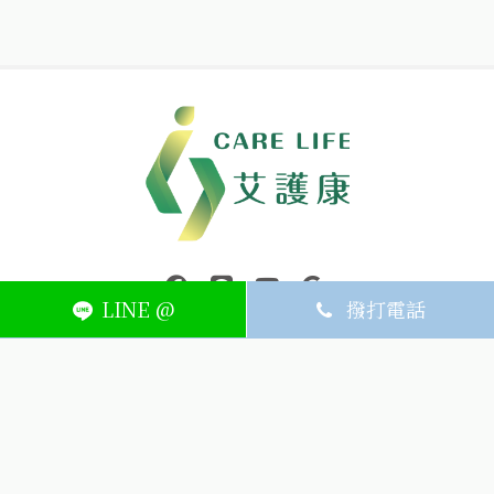
中壢醫療器材｜醫療器材補助｜出院醫療器材｜平鎮醫療器材｜艾
連結到facebook(另開視窗)
連結到Line(另開視窗)
連結到Youtube(另開視窗)
page.footer.link_to_
LINE @
撥打電話
ABOUT
MEMBER
SERVICE
關於艾護康
訂單查詢
聯絡我們
會員中心
隱私權條款
購物條款
如何刪除網站內