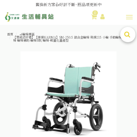
媽媽社團推薦❗歐姆龍NE-U100噴霧器❗躺著噴也👌
舊換新方案👍好評不斷~🆕品項更新中
0
Toggl
😆備餐原來可以這麼輕鬆🎌KEWPIE介護食🍱營養均衡
首頁
🦽輪椅專區
【買就送好禮】【康揚KARMA】SM-250.5 鋁合金輪椅 飛揚215 小輪 手動輪椅 外出輪
椅 輪椅補助 輪椅B款/輪椅-輕量化量產型