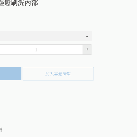
輕鬆刷洗內部
+
加入喜愛清單
k(另開視窗)
tter(另開視窗)
到pinterest(另開視窗)
價