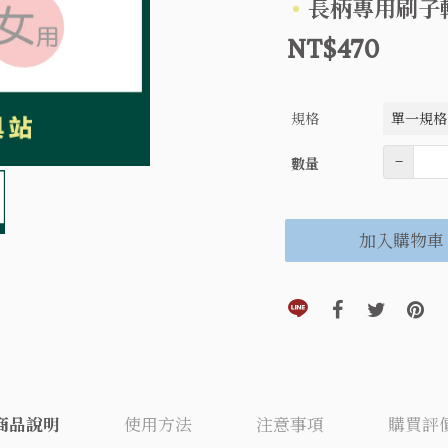
長柄專用刷子
NT$470
規格
數量
–
數量
加入購物車
分享到line(另開視窗)
分享到faceboo
分享到twi
分享
商品說明
使用方法
注意事項
購買評