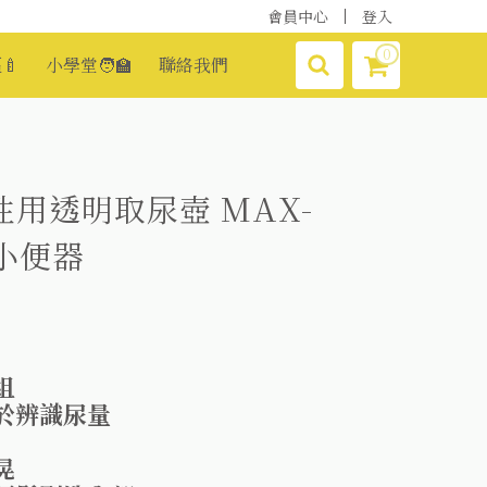
會員中心
登入
0
🍼
小學堂🧑‍🏫
聯絡我們
用透明取尿壺 MAX-
壺小便器
組
於辨識尿量
晃