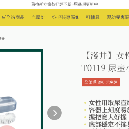
媽媽社團推薦❗歐姆龍NE-U100噴霧器❗躺著噴也👌
舊換新方案👍好評不斷~🆕品項更新中
🛒全站商品
血壓計
🐶毛孩專區🐈
租輔具
嬰幼兒專區
😆備餐原來可以這麼輕鬆🎌KEWPIE介護食🍱營養均衡
便器
【淺井】女性
T0119 尿
全館滿 890 元免運
女性用取尿壺
容器上刻度易
握把寬大好握
底部穩定不搖