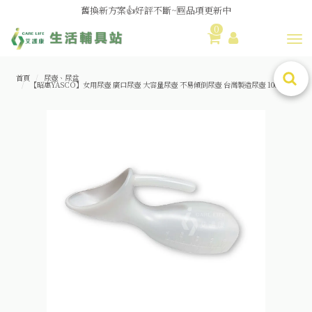
舊換新方案👍好評不斷~🆕品項更新中
0
😆備餐原來可以這麼輕鬆🎌KEWPIE介護食🍱營養均衡
Toggl
首頁
尿壺、尿盆
【昭惠YASCO】女用尿壺 廣口尿壺 大容量尿壺 不易傾倒尿壺 台灣製造尿壺 1000ml