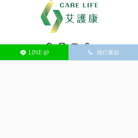
中壢醫療器材｜醫療器材補助｜出院醫療器材｜平鎮醫療器材｜艾
連結到facebook(另開視窗)
連結到Line(另開視窗)
連結到Youtube(另開視窗)
page.footer.link_to_
LINE @
撥打電話
ABOUT
MEMBER
SERVICE
關於艾護康
訂單查詢
聯絡我們
會員中心
隱私權條款
購物條款
如何刪除網站內
Facebook資料
聯新院外店
(324) 桃園市平鎮區廣泰路128號