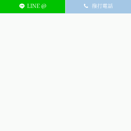
LINE @
撥打電話
ABOUT
MEMBER
SERVICE
關於艾護康
訂單查詢
聯絡我們
會員中心
隱私權條款
購物條款
如何刪除網站內
Facebook資料
聯新院外店
(324) 桃園市平鎮區廣泰路128號
03-491-1725
週一~週六8:30-21:00，週日公休
(324) 桃園市平鎮區廣泰路128號
icarelife.service@gmail.com
生詮股份有限公司