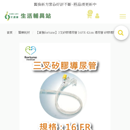
舊換新方案👍好評不斷~🆕品項更新中
0
😆備餐原來可以這麼輕鬆🎌KEWPIE介護食🍱營養均衡
Toggl
首頁
醫療耗材
【富強fortune】3叉矽膠導尿管 16FR 42cm 導尿管 矽膠導尿管