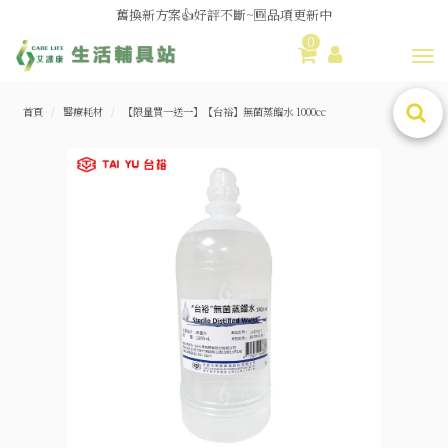
舊換新方案👍好評不斷~🆕品項更新中
0
😆備餐原來可以這麼輕鬆🎌KEWPIE介護食🍱營養均衡
Toggl
首頁
醫療耗材
【限量買一送一】【台裕】無菌蒸餾水 1000cc