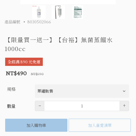
產品編號
8030502066
【限量買一送一】【台裕】無菌蒸餾水
1000cc
全館滿 890 元免運
NT$490
NT$590
規格
數量
–
+
數量
加入購物車
加入喜愛清單