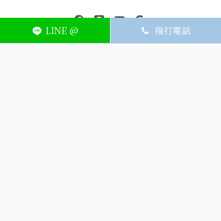
中壢醫療器材｜醫療器材補助｜出院醫療器材｜平鎮醫療器材｜艾
連結到facebook(另開視窗)
連結到Line(另開視窗)
連結到Youtube(另開視窗)
page.footer.link_to_
LINE @
撥打電話
ABOUT
MEMBER
SERVICE
關於艾護康
訂單查詢
聯絡我們
會員中心
隱私權條款
購物條款
如何刪除網站內
Facebook資料
聯新院外店
(324) 桃園市平鎮區廣泰路128號
03-491-1725
週一~週六8:30-21:00，週日公休
(324) 桃園市平鎮區廣泰路128號
icarelife.service@gmail.com