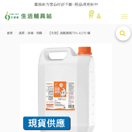
舊換新方案👍好評不斷~🆕品項更新中
0
😆備餐原來可以這麼輕鬆🎌KEWPIE介護食🍱營養均衡
Toggl
首頁
清潔、消毒、抑菌
【生發】清菌酒精75% 4公升/桶