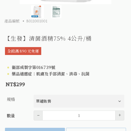
產品編號
8011001001
【生發】清菌酒精75% 4公升/桶
全館滿 890 元免運
衛部成製字第016739號
藥品適應症：肌膚及手部清潔、消毒、抗菌
NT$299
規格
數量
–
+
數量