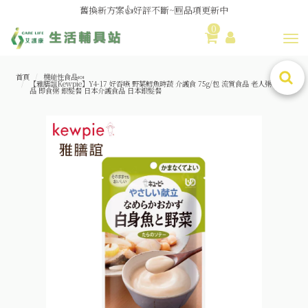
媽媽社團推薦❗歐姆龍NE-U100噴霧器❗躺著噴也👌
0
舊換新方案👍好評不斷~🆕品項更新中
Toggl
😆備餐原來可以這麼輕鬆🎌KEWPIE介護食🍱營養均衡
首頁
機能性食品🍬
【雅膳誼Kewpie】Y4-17 好吞嚥 野菜鱈魚時蔬 介護食 75g/包 流質食品 老人粥 老人食
品 即食粥 銀髮餐 日本介護食品 日本銀髮餐