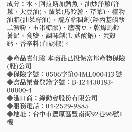
成分：水、阿拉斯加鱈魚、油炒洋蔥(洋
蔥、大豆油)、蔬菜(馬鈴薯、芹菜)、植物
油脂(油菜籽油)、複方粘稠劑(羥丙基磷酸
二澱粉、玉米糖膠)、鷹嘴豆、乾燥馬鈴
薯泥、食鹽、調味劑(L-麩酸鈉)、蛋殼
鈣、香辛料(白胡椒)。
◆產品責任險 本商品已投保富邦產物保險
(股)公司
◆保險字號：0506字第04ML000413 號
◆食品業者登錄字號：B-124430183-
00000-4
◆進口商：綠動會股份有限公司
◆服務電話：04-2529-9885
◆地址：台中市豐原區豐南街92巷96號1
樓