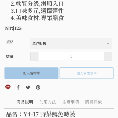
2.軟質分級,滑順入口
3.口味多元,選擇彈性
4.美味食材,專業膳食
NT$125
規格
數量
–
+
數量
加入購物車
加入喜愛清單
分享到line(另開視窗)
分享到facebook(另開視窗)
分享到twitter(另開視窗)
分享到pinterest(另開視窗)
商品說明
使用方法
注意事項
購買評價
品名：Y4-17 野菜鱈魚時蔬