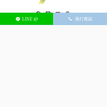
中壢醫療器材｜醫療器材補助｜出院醫療器材｜平鎮醫療器材｜艾
連結到facebook(另開視窗)
連結到Line(另開視窗)
連結到Youtube(另開視窗)
page.footer.link_to_
LINE @
撥打電話
ABOUT
MEMBER
SERVICE
關於艾護康
訂單查詢
聯絡我們
會員中心
隱私權條款
購物條款
如何刪除網站內
Facebook資料
聯新院外店
(324) 桃園市平鎮區廣泰路128號
03-491-1725
週一~週六8:30-21:00，週日公休
(324) 桃園市平鎮區廣泰路128號