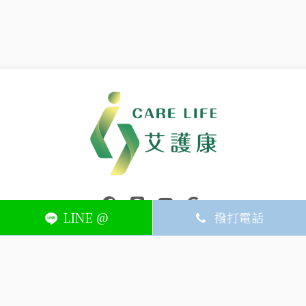
中壢醫療器材｜醫療器材補助｜出院醫療器材｜平鎮醫療器材｜艾
連結到facebook(另開視窗)
連結到Line(另開視窗)
連結到Youtube(另開視窗)
page.footer.link_to_
LINE @
撥打電話
ABOUT
MEMBER
SERVICE
關於艾護康
訂單查詢
聯絡我們
會員中心
隱私權條款
購物條款