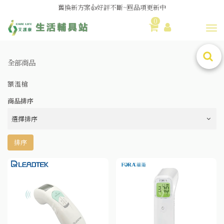
舊換新方案👍好評不斷~🆕品項更新中
0
😆備餐原來可以這麼輕鬆🎌KEWPIE介護食🍱營養均衡
Toggl
全部商品
額溫槍
商品排序
排序