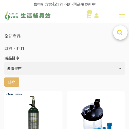
媽媽社團推薦❗歐姆龍NE-U100噴霧器❗躺著噴也👌
舊換新方案👍好評不斷~🆕品項更新中
0
Toggl
😆備餐原來可以這麼輕鬆🎌KEWPIE介護食🍱營養均衡
全部商品
周邊、耗材
商品排序
排序