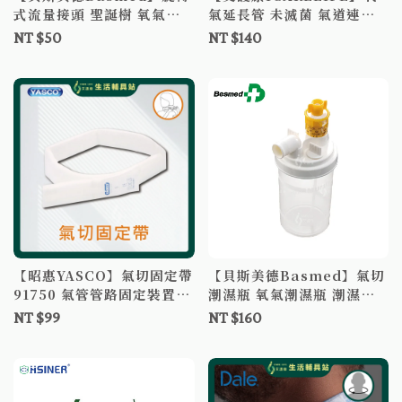
式流量接頭 聖誕樹 氧氣機
氣延長管 未滅菌 氣道連接
配件
器 氧氣管
NT $50
NT $140
【昭惠YASCO】氣切固定帶
【貝斯美德Basmed】氣切
91750 氣管管路固定裝置
潮濕瓶 氧氣潮濕瓶 潮濕瓶
氣切 氣切管固定帶 氣切固
PN-1134
NT $99
NT $160
定帶