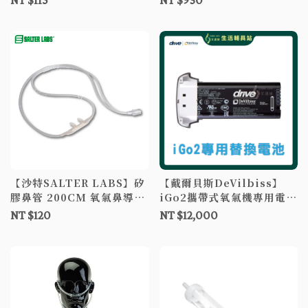
NT $115
NT $930
美容用途
【沙特SALTER LABS】矽
【戴爾貝斯DeVilbiss】
膠鼻管 200CM 氧氣鼻導管
iGo2攜帶式氧氣機專用電池
氧氣鼻管 氧氣套管 加軟舒
攜帶氧電池 手提式氧氣機電
NT $120
NT $12,000
適型
池 氧氣製造機 製氧機