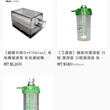
【戴爾貝斯DeVilbiss】氧
【艾護康】鋼瓶用潮濕瓶 日
氣機過濾器 氧氣濃縮機 氧
規 潮濕瓶 日規潮濕瓶 氧氣
氣機 製氧機 戴爾貝斯氧氣
潮濕瓶
NT $1,200
NT $580
NT$650
機專用