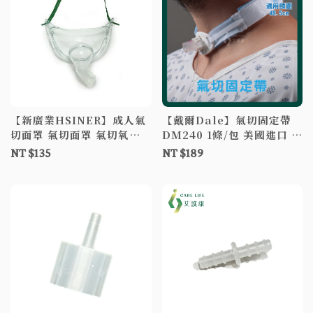
【新廣業HSINER】成人氣
【戴爾Dale】氣切固定帶
切面罩 氣切面罩 氣切氧氣
DM240 1條/包 美國進口 氣
面罩 氧氣罩 大人氣切面罩
管管路固定裝置 氣切 戴爾
NT $135
NT $189
氣切管固定帶 戴爾氣切固定
帶