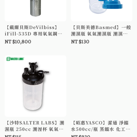
【戴爾貝斯DeVilbiss】
【貝斯美德Basmed】一般
iFill-535D 專用氧氣鋼瓶
潮濕瓶 氧氣潮濕瓶 潮濕瓶
氧氣機鋼瓶 美國進口
蓋子顏色藍黑隨機
NT $10,800
NT $130
【沙特SALTER LABS】潮
【昭惠YASCO】潔通 淨餾
濕瓶 250cc 潮溼杯 氧氣機
水500cc/瓶 蒸餾水 化工用
潮濕瓶 製氧機潮濕瓶
循環水 電瓶添加液 非醫療