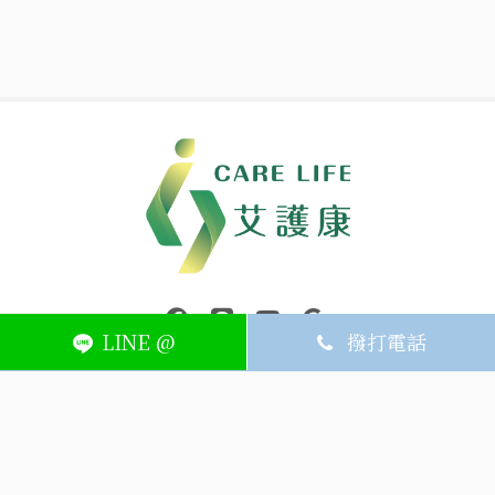
中壢醫療器材｜醫療器材補助｜出院醫療器材｜平鎮醫療器材｜艾
連結到facebook(另開視窗)
連結到Line(另開視窗)
連結到Youtube(另開視窗)
page.footer.link_to_
LINE @
撥打電話
ABOUT
MEMBER
SERVICE
關於艾護康
訂單查詢
聯絡我們
會員中心
隱私權條款
購物條款