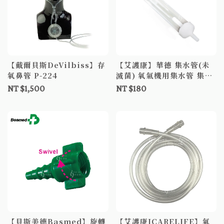
【戴爾貝斯DeVilbiss】存
【艾護康】華德 集水管(未
氧鼻管 P-224
滅菌) 氧氣機用集水管 集水
管路
NT $1,500
NT $180
【貝斯美德Basmed】旋轉
【艾護康ICARELIFE】氧