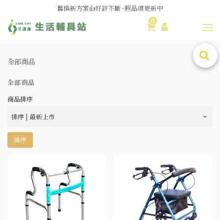
媽媽社團推薦❗歐姆龍NE-U100噴霧器❗躺著噴也👌
舊換新方案👍好評不斷~🆕品項更新中
0
Toggl
😆備餐原來可以這麼輕鬆🎌KEWPIE介護食🍱營養均衡
全部商品
全部商品
商品排序
排序