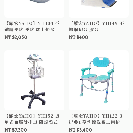
【耀宏YAHO】YH104 不
【耀宏YAHO】YH149 不
鏽鋼便盆 便盆 床上便盆
鏽鋼切台 膠台
NT $2,050
NT $400
【耀宏YAHO】YH152 通
【耀宏YAHO】YH122-3
用式血壓計推車 附調整式電
折疊U型洗澡洗臀二用椅 洗
源
澡椅 沐浴椅 洗臀椅
NT $7,300
NT $3,400