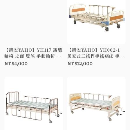
【耀宏YAHO】YH117 鐵製
【耀宏YAHO】YH002-1
輪椅 皮面 雙煞 手動輪椅 機
居家式三搖桿手搖病床 手動
械式輪椅 輪椅補助A款
病床 搖式病床
NT $4,000
NT $22,000