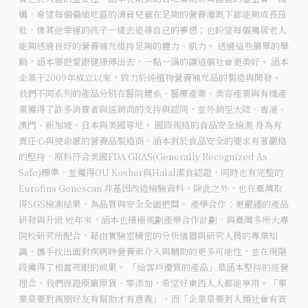
構，希望每個偏遠地區的清貧兒童在足夠的營養灌溉下都能夠成長茁
壯，像其他幸運的孩子一樣去追尋自己的夢想；也盼望每個獨居老人
能夠透過良好的營養補充維持足夠的體力、肌力。 透過這些簡單的舉
動，涵本要把愛跟健康傳出去，一點一滴的讓這個社會更美好。 涵本
企業于2009年成立以來，致力於純植物營養補充品的製造與開發。
我們不同系列的產品分別在醫院體系、醫療產業、美容產業與有機產
業獲得了許多消費者與經銷商的支持與認同，並外銷至大陸、香港、
澳門、新加坡、日本與美國等地。 國際規格的食品安全檢測 身為有
責任心與使命感的營養品製造商，涵本對於食品安全的要求有著嚴格
的堅持，原料符合美國FDA GRAS(Generally Recognized As
Safe)標準，並獲得OU Kosher與Halal潔食認證，同時也有完整的
Eurofins Genescan 非基因改造檢驗資料。除此之外，也在臺灣取
得SGS檢測結果，為品質與安全全面把關。 產學合作：更嚴謹的產品
研發與升級 近年來，涵本也積極規劃產學合作計劃，與臺灣多所大專
院校研究所配合，藉由實驗室精密的分析儀器與研究人員的專業知
識，攜手找出面對疾病時營養素介入與輔助的更多可能性，並在現階
段獲得了相當亮眼的成果。 「給客戶優質的產品」是涵本堅持的經營
理念，我們保證原廠原貨、零添加，希望好東西人人都能享用。「事
業是要對親朋好友有幫助才有意義」，而「企業是要對人類社會有貢