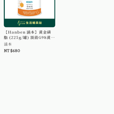
【Hanben 涵本】黃金磷
脂 (225g/罐) 頂級G98黃金
磷脂 ω3 ω6 純素
涵本
NT $680