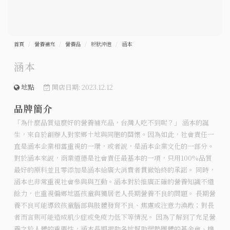
首頁
營養補充
營養品
粉狀沖泡
涵本
涵本
地點
開店日期: 2023.12.12
品牌簡介
「為什麼品質這麼好的營養補充品，台灣人吃不到呢？」 涵本的誕
生，來自於創辦人對家鄉土地與同胞的關懷。因為如此，社會責任一
直是涵本企業相當重視的一環，或者說，是涵本企業文化的一部分。
對於涵本來說，商業道德是社會責任最基本的一項，只用100%品質
最好的原料並且零添加是涵本給廣大消費者貫徹始終的承諾。 同時，
涵本也非常重視社會參與與互動。涵本對於推廣正確的營養知識不遺
餘力，也重視偏鄉地區孩童與獨居老人長期營養不良的問題。 長期營
養不良可能導致孩童腦部與肢體發育不良、焦慮或注意力渙散；對長
者而言則可能造成肌少症或免疫力低下等情況。 因為了解到了充足營
養之於人體的重要性，涵本長期捐助各地幫助弱勢團體的基金會、機