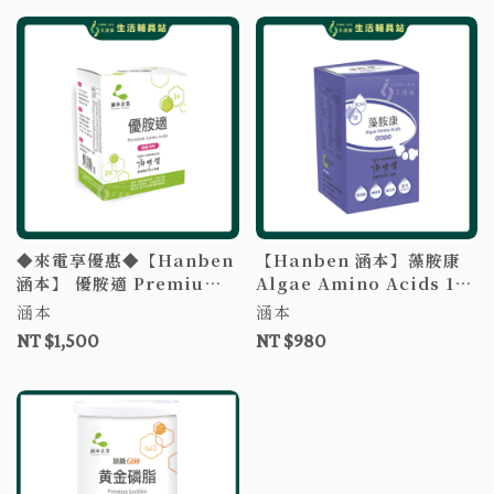
◆來電享優惠◆【Hanben
【Hanben 涵本】藻胺康
涵本】 優胺適 Premium
Algae Amino Acids 15
Amino Acids 15包/盒 全
包/盒 胺基酸 純素 謝明哲博
涵本
涵本
植物萃取高效營養配方 純素
士推薦
NT $1,500
NT $980
謝明哲博士推薦