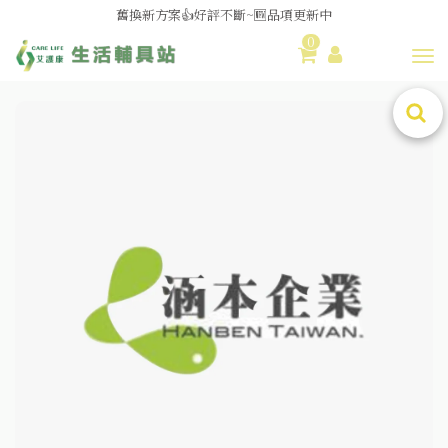
舊換新方案👍好評不斷~🆕品項更新中
0
😆備餐原來可以這麼輕鬆🎌KEWPIE介護食🍱營養均衡
Toggl