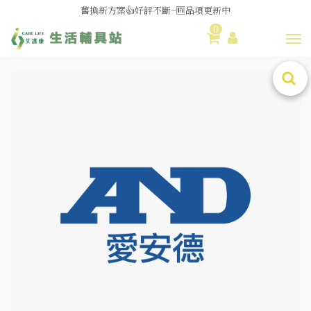
舊換新方案👍好評不斷~🆕品項更新中
0
😆備餐原來可以這麼輕鬆🎌KEWPIE介護食🍱營養均衡
Toggl