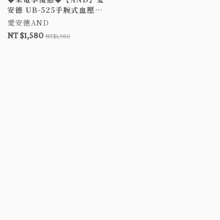
安德 UB-525手腕式血壓計
電子血壓計 愛安德 血壓計
愛安德AND
UB525 心房顫動
NT $1,580
NT$1,980