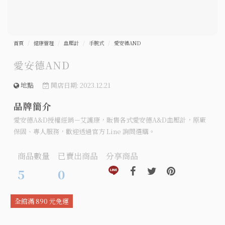
首頁
健康管理
血壓計
手腕式
愛安德AND
愛安德AND
地點
開店日期: 2023.12.21
品牌簡介
愛安德A&D授權經銷－艾護康，販售各式愛安德A&D血壓計，原廠
保固、專人服務，歡迎透過官方 Line 詢問選購。
商品數量
已賣出商品
分享商品
分享到line(另開視窗)
分享到facebook(另開視窗)
分享到twitter(另開視窗
分享到pinteres
5
0
全館滿 890 元免運