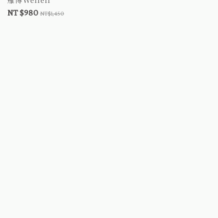
量器 自我監測
NT $980
NT$1,450