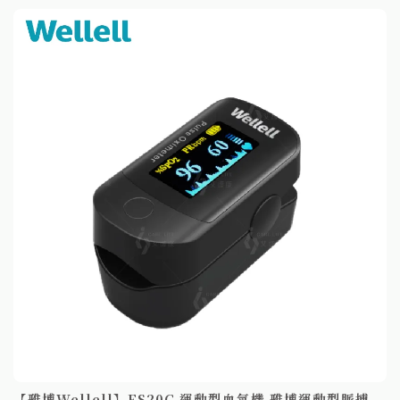
【雃博Wellell】FS20C 運動型血氧機 雃博運動型脈搏