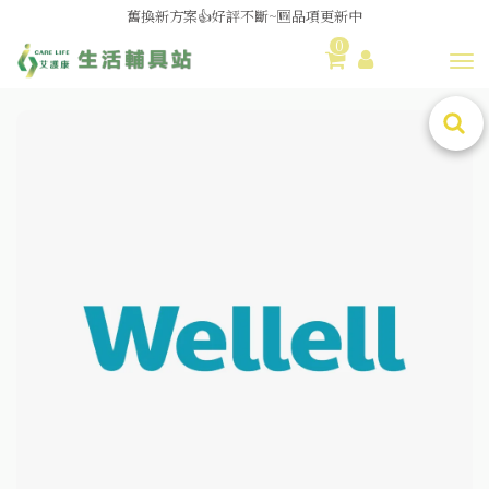
舊換新方案👍好評不斷~🆕品項更新中
0
😆備餐原來可以這麼輕鬆🎌KEWPIE介護食🍱營養均衡
Toggl