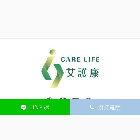
中壢醫療器材｜醫療器材補助｜出院醫療器材｜平鎮醫療器材｜艾
連結到facebook(另開視窗)
連結到Line(另開視窗)
連結到Youtube(另開視窗)
page.footer.link_to_
LINE @
撥打電話
ABOUT
MEMBER
SERVICE
關於艾護康
訂單查詢
聯絡我們
會員中心
隱私權條款