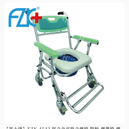
【富士康】FZK-4542 鋁合金可收合便椅 附輪 便器椅 便