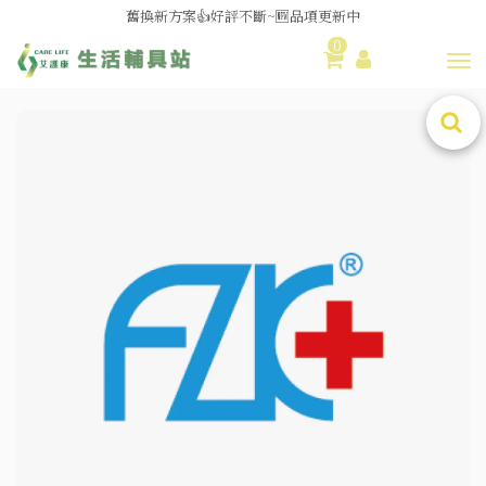
舊換新方案👍好評不斷~🆕品項更新中
0
😆備餐原來可以這麼輕鬆🎌KEWPIE介護食🍱營養均衡
Toggl