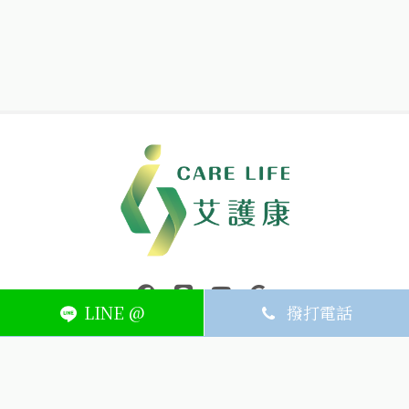
中壢醫療器材｜醫療器材補助｜出院醫療器材｜平鎮醫療器材｜艾
連結到facebook(另開視窗)
連結到Line(另開視窗)
連結到Youtube(另開視窗)
page.footer.link_to_
LINE @
撥打電話
ABOUT
MEMBER
SERVICE
關於艾護康
訂單查詢
聯絡我們
會員中心
隱私權條款