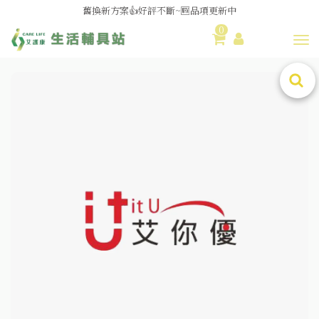
舊換新方案👍好評不斷~🆕品項更新中
0
😆備餐原來可以這麼輕鬆🎌KEWPIE介護食🍱營養均衡
Toggl