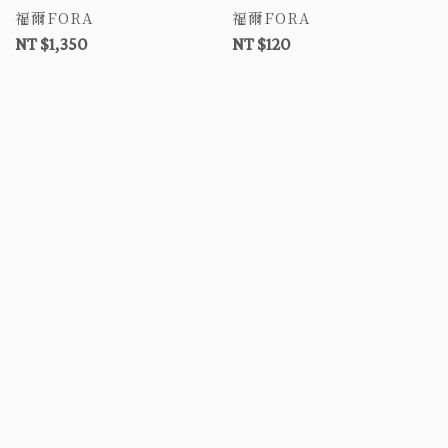
1118 福爾耳溫槍 耳溫計 體
套
福爾FORA
福爾FORA
溫計 量測體溫
NT $1,350
NT $120