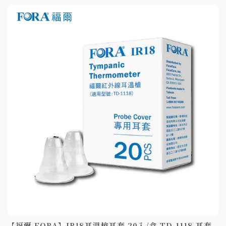
【福爾 FORA】IR18耳溫槍耳套 20入/盒 TD-1118 耳套