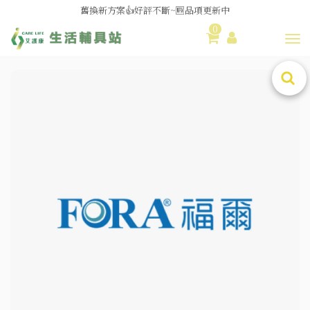
舊換新方案👍好評不斷~🆕品項更新中
0
😆備餐原來可以這麼輕鬆🎌KEWPIE介護食🍱營養均衡
Toggl