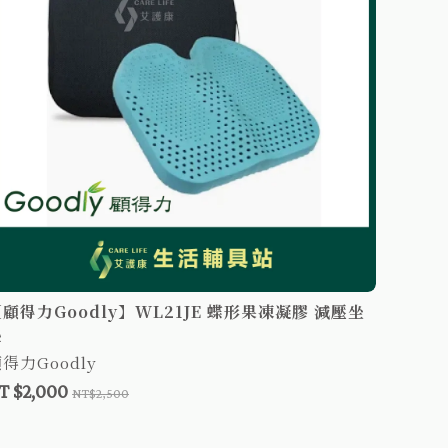
【顧得力
墊
顧得力G
NT $2
顧得力Goodly】WL21JE 蝶形果凍凝膠 減壓坐
墊
得力Goodly
T $2,000
NT$2,500