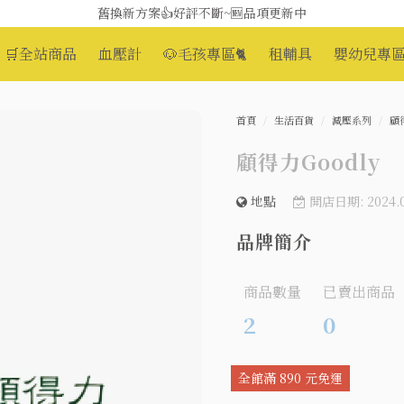
舊換新方案👍好評不斷~🆕品項更新中
😆備餐原來可以這麼輕鬆🎌KEWPIE介護食🍱營養均衡
🛒全站商品
血壓計
🐶毛孩專區🐈
租輔具
嬰幼兒專區
首頁
生活百貨
減壓系列
顧
顧得力Goodly
地點
開店日期: 2024.0
品牌簡介
商品數量
已賣出商品
2
0
全館滿 890 元免運