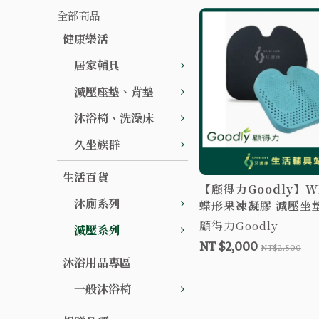
全部商品
健康樂活
居家輔具
減壓座墊、背墊
沐浴椅、洗澡床
久坐族群
生活百貨
【顧得力Goodly】WL
沐廁系列
蝶形果凍凝膠 減壓坐
顧得力Goodly
減壓系列
NT $2,000
NT$2,500
沐浴用品專區
一般沐浴椅