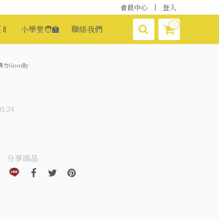
會員中心
登入
0
🍼
小學堂🧑‍🏫
聯絡我們
得力Goodly
1.24
分享商品
分享到line(另開視窗)
分享到facebook(另開視窗)
分享到twitter(另開視窗)
分享到pinterest(另開視窗)