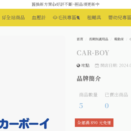
舊換新方案👍好評不斷~🆕品項更新中
😆備餐原來可以這麼輕鬆🎌KEWPIE介護食🍱營養均衡
🛒全站商品
血壓計
🐶毛孩專區🐈
租輔具
嬰幼兒專區
首頁
長期照護用品
電動床
CAR-BOY
地點
開店日期: 2024.0
品牌簡介
商品數量
已賣出商品
5
0
全館滿 890 元免運