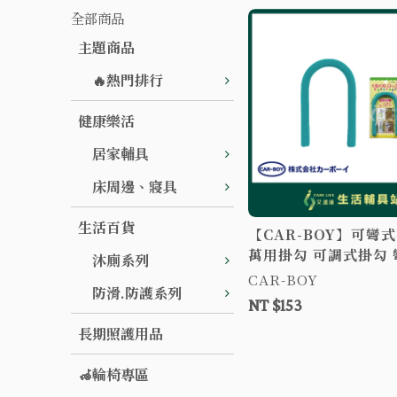
全部商品
主題商品
🔥熱門排行
健康樂活
居家輔具
床周邊、寢具
生活百貨
【CAR-BOY】可彎
萬用掛勾 可調式掛勾
沐廁系列
用勾 多用途勾
CAR-BOY
防滑.防護系列
NT $153
長期照護用品
🦽輪椅專區