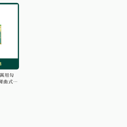
式萬用勾
 彎曲式萬