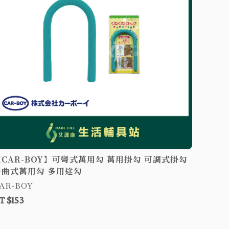
【CA
彎曲式
CAR-B
NT $15
【CAR-BOY】可彎式萬用勾 萬用掛勾 可調式掛勾
彎曲式萬用勾 多用途勾
AR-BOY
T $153