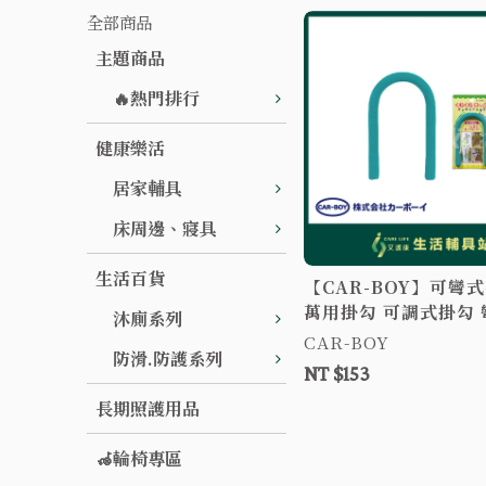
全部商品
主題商品
🔥熱門排行
健康樂活
居家輔具
床周邊、寢具
生活百貨
【CAR-BOY】可彎
萬用掛勾 可調式掛勾
沐廁系列
用勾 多用途勾
CAR-BOY
防滑.防護系列
NT $153
長期照護用品
🦽輪椅專區