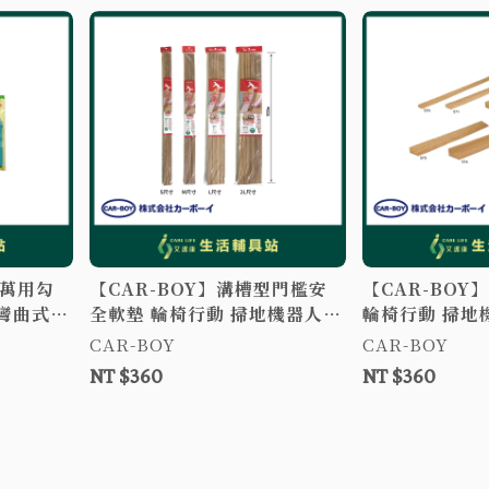
式萬用勾
【CAR-BOY】溝槽型門檻安
【CAR-BOY
 彎曲式萬
全軟墊 輪椅行動 掃地機器人
輪椅行動 掃地
安全減緩腳部碰撞 斜坡板
腳部碰撞 斜坡
CAR-BOY
CAR-BOY
NT $360
NT $360