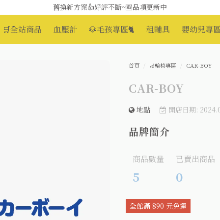
舊換新方案👍好評不斷~🆕品項更新中
😆備餐原來可以這麼輕鬆🎌KEWPIE介護食🍱營養均衡
🛒全站商品
血壓計
🐶毛孩專區🐈
租輔具
嬰幼兒專區
首頁
🦽輪椅專區
CAR-BOY
CAR-BOY
地點
開店日期: 2024.0
品牌簡介
商品數量
已賣出商品
5
0
全館滿 890 元免運