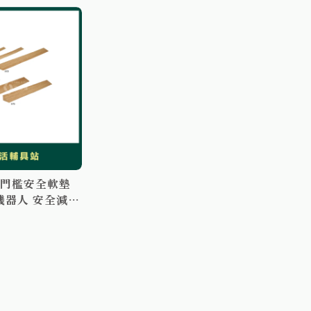
】門檻安全軟墊
機器人 安全減緩
板