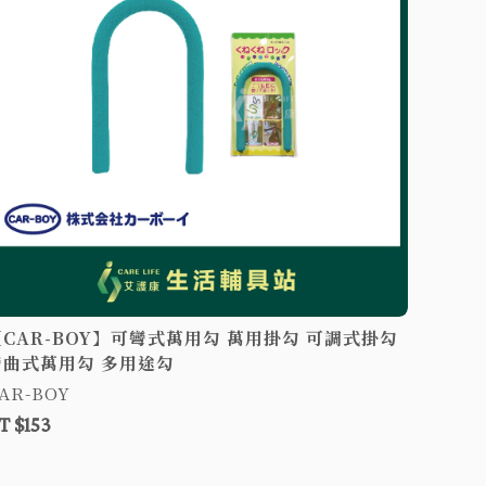
【CA
機器人
CAR-B
NT $3
【CAR-BOY】可彎式萬用勾 萬用掛勾 可調式掛勾
彎曲式萬用勾 多用途勾
AR-BOY
T $153