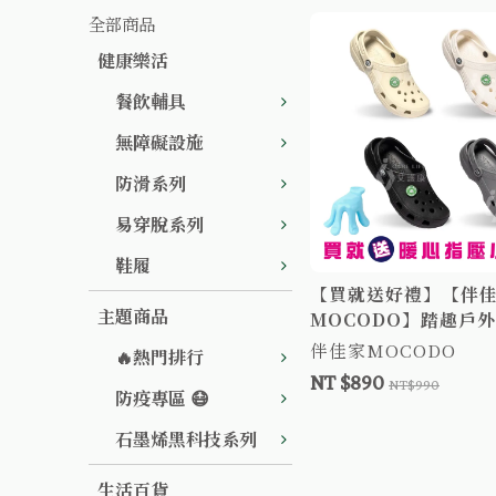
全部商品
健康樂活
餐飲輔具
無障礙設施
防滑系列
易穿脫系列
鞋履
【買就送好禮】【伴
主題商品
MOCODO】踏趣戶
止滑拖鞋 洞洞鞋 防滑
伴佳家MOCODO
🔥熱門排行
NT $890
NT$990
防疫專區 😷
石墨烯黑科技系列
生活百貨