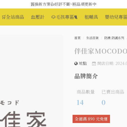
舊換新方案👍好評不斷~🆕品項更新中
😆備餐原來可以這麼輕鬆🎌KEWPIE介護食🍱營養均衡
🛒全站商品
血壓計
🐶毛孩專區🐈
租輔具
嬰幼兒專區
首頁
生活百貨
防滑.防護系列
伴佳家MOCOD
地點
開店日期: 2024.0
品牌簡介
商品數量
已賣出商品
14
0
全館滿 890 元免運