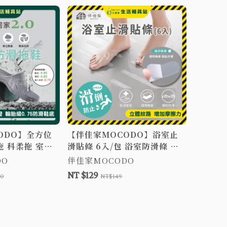
ODO】全方位
【伴佳家MOCODO】浴室止
拖 科柔拖 室內
滑貼條 6入/包 浴室防滑條 樓
人專用防滑拖鞋
梯防滑 防滑膠條 多功能止滑條
DO
伴佳家MOCODO
浴室止滑 居家安全 地板貼 防
NT $129
00
NT$149
滑 浴缸防滑條 止滑