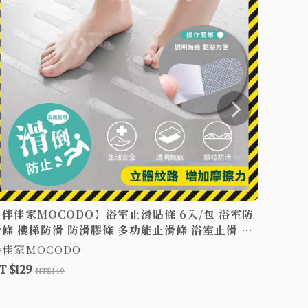
【伴佳家MOCODO】浴室止滑貼條 6入/包 浴室防
【伴佳
滑條 樓梯防滑 防滑膠條 多功能止滑條 浴室止滑 居
拖 室
家安全 地板貼 防滑 浴缸防滑條 止滑
伴佳家MOCODO
伴佳家
T $129
NT $7
NT$149