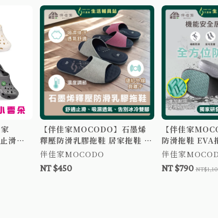
佳家
【伴佳家MOCODO】石墨烯
【伴佳家MOC
外止滑鞋
釋壓防滑乳膠拖鞋 居家拖鞋 室
防滑拖鞋 EVA
拖鞋
內拖鞋 防滑拖鞋 老人專用防滑
拖 浴室用 老
伴佳家MOCODO
伴佳家MOCO
拖鞋
NT $450
NT $790
NT$1,1