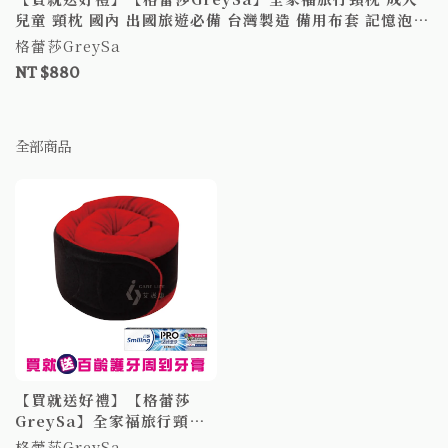
兒童 頸枕 國內 出國旅遊必備 台灣製造 備用布套 記憶泡綿
純棉
格蕾莎GreySa
NT $880
全部商品
【買就送好禮】【格蕾莎
GreySa】全家福旅行頸枕
成人 兒童 頸枕 國內 出國旅
格蕾莎GreySa