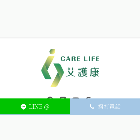
中壢醫療器材｜醫療器材補助｜出院醫療器材｜平鎮醫療器材｜艾
連結到facebook(另開視窗)
連結到Line(另開視窗)
連結到Youtube(另開視窗)
page.footer.link_to_
LINE @
撥打電話
ABOUT
MEMBER
SERVICE
關於艾護康
訂單查詢
聯絡我們
會員中心
隱私權條款