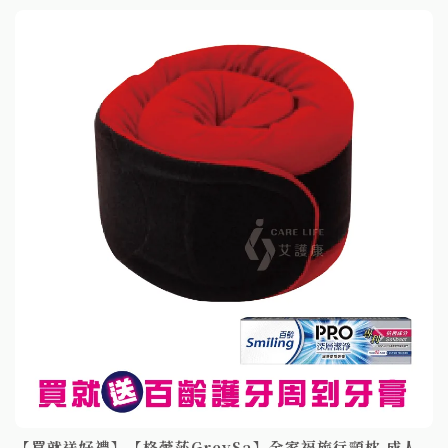
【買就送好禮】【格蕾莎GreySa】全家福旅行頸枕 成人