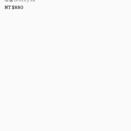
遊必備 台灣製造 備用布套
NT $880
記憶泡綿 純棉