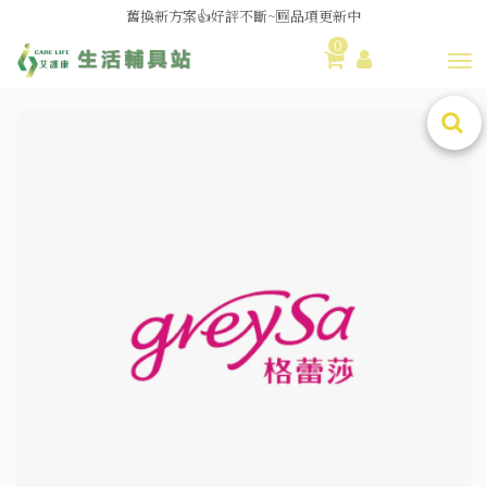
舊換新方案👍好評不斷~🆕品項更新中
0
😆備餐原來可以這麼輕鬆🎌KEWPIE介護食🍱營養均衡
Toggl