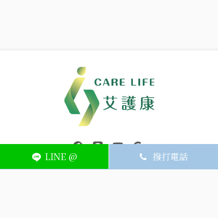
中壢醫療器材｜醫療器材補助｜出院醫療器材｜平鎮醫療器材｜艾
連結到facebook(另開視窗)
連結到Line(另開視窗)
連結到Youtube(另開視窗)
page.footer.link_to_
LINE @
撥打電話
ABOUT
MEMBER
SERVICE
關於艾護康
訂單查詢
聯絡我們
會員中心
隱私權條款
購物條款