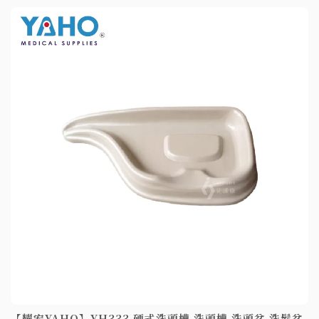
【耀宏YAHO】YH333 硬式洗頭槽 洗頭槽 洗頭盆 洗髮盆