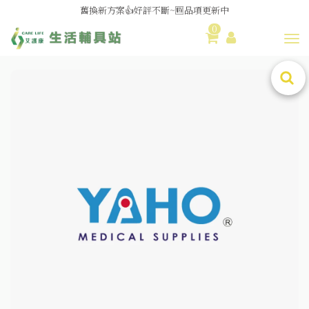
舊換新方案👍好評不斷~🆕品項更新中
0
😆備餐原來可以這麼輕鬆🎌KEWPIE介護食🍱營養均衡
Toggl