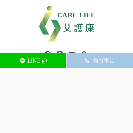
中壢醫療器材｜醫療器材補助｜出院醫療器材｜平鎮醫療器材｜艾
連結到facebook(另開視窗)
連結到Line(另開視窗)
連結到Youtube(另開視窗)
page.footer.link_to_
LINE @
撥打電話
ABOUT
MEMBER
SERVICE
關於艾護康
訂單查詢
聯絡我們
會員中心
隱私權條款
購物條款
如何刪除網站內
Facebook資料
聯新院外店