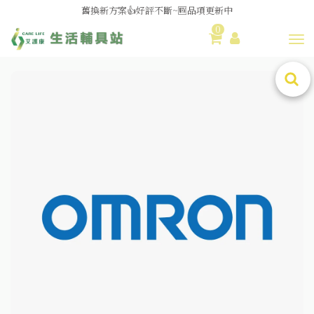
媽媽社團推薦❗歐姆龍NE-U100噴霧器❗躺著噴也👌
舊換新方案👍好評不斷~🆕品項更新中
0
Toggl
😆備餐原來可以這麼輕鬆🎌KEWPIE介護食🍱營養均衡