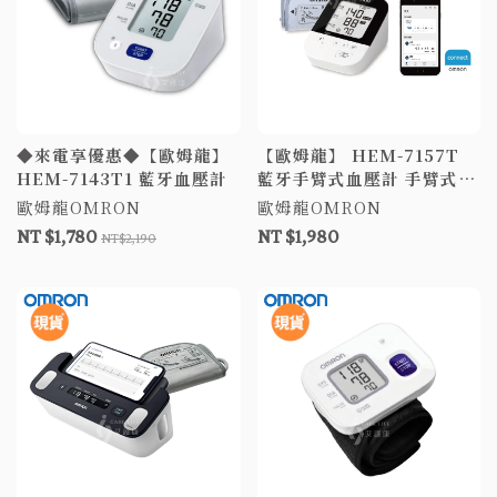
◆來電享優惠◆【歐姆龍】
【歐姆龍】 HEM-7157T
HEM-7143T1 藍牙血壓計
藍牙手臂式血壓計 手臂式血
壓計 歐姆龍血壓 電子血壓
歐姆龍OMRON
歐姆龍OMRON
計
NT $1,780
NT $1,980
NT$2,190