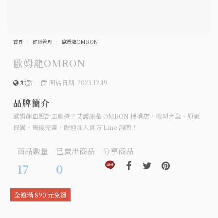
首頁
健康管理
歐姆龍OMRON
歐姆龍OMRON
地點
開店日期: 2023.12.19
品牌簡介
歐姆龍血壓計怎麼選？艾護康是 OMRON 授權店，機型齊全、原廠
保固、售後完善，歡迎加入官方 Line 詢問！
商品數量
已賣出商品
分享商品
分享到line(另開視窗)
分享到facebook(另開視窗)
分享到twitter(另開視窗
分享到pinteres
17
0
全館滿 890 元免運