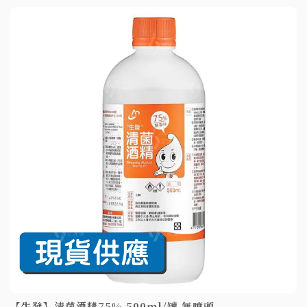
【生發】清菌酒精75% 500ml/罐 無噴頭