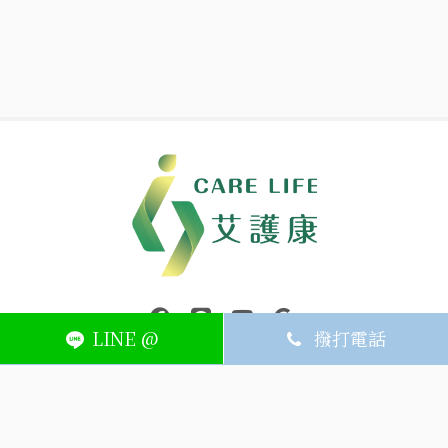
中壢醫療器材｜醫療器材補助｜出院醫療器材｜平鎮醫療器材｜艾
連結到facebook(另開視窗)
連結到Line(另開視窗)
連結到Youtube(另開視窗)
page.footer.link_to_
LINE @
撥打電話
ABOUT
MEMBER
SERVICE
關於艾護康
訂單查詢
聯絡我們
會員中心
隱私權條款