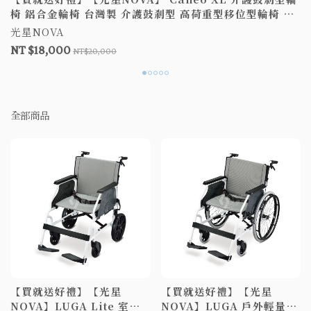
椅 鋁合金輪椅 台灣製 介護鼓剎型 高荷重型移位型輪椅 調
整移位型 手動輪椅 扶手可掀 補助A款+附加A款
光星NOVA
NT $18,000
NT$20,000
全部商品
【買就送好禮】【光星
【買就送好禮】【光星
NOVA】LUGA Lite 室內
NOVA】LUGA 戶外輕量型