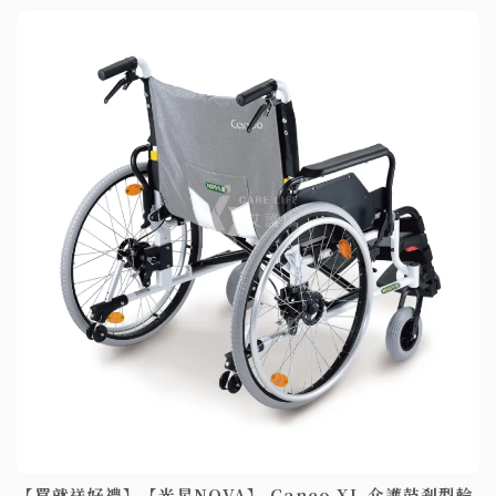
【買就送好禮】【光星NOVA】 Caneo XL 介護鼓剎型輪