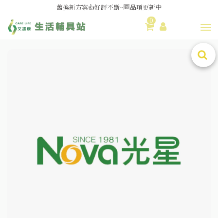
媽媽社團推薦❗歐姆龍NE-U100噴霧器❗躺著噴也👌
舊換新方案👍好評不斷~🆕品項更新中
0
Toggl
😆備餐原來可以這麼輕鬆🎌KEWPIE介護食🍱營養均衡