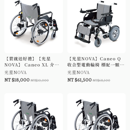
【買就送好禮】【光星
【光星NOVA】Caneo Q
NOVA】 Caneo XL 介護
收合型電動輪椅 標配⼀顆電
鼓剎型輪椅 鋁合金輪椅 台
池 符合電動輪椅補助 座高
光星NOVA
光星NOVA
灣製 介護鼓剎型 高荷重型
可調 電輪 折背 拆腳 輕便型
NT $18,000
NT $61,500
NT$20,000
NT$68,500
移位型輪椅 調整移位型 手
可收折 輪椅
動輪椅 扶手可掀 補助A款
+附加A款