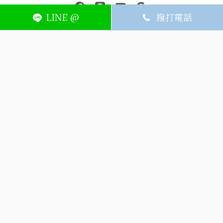
中壢醫療器材｜醫療器材補助｜出院醫療器材｜平鎮醫療器材｜艾
連結到facebook(另開視窗)
連結到Line(另開視窗)
連結到Youtube(另開視窗)
page.footer.link_to_
LINE @
撥打電話
ABOUT
MEMBER
SERVICE
關於艾護康
訂單查詢
聯絡我們
會員中心
隱私權條款
購物條款
如何刪除網站內
Facebook資料
聯新院外店
(324) 桃園市平鎮區廣泰路128號
03-491-1725
週一~週六8:30-21:00，週日公休
(324) 桃園市平鎮區廣泰路128號
icarelife.service@gmail.com
生詮股份有限公司