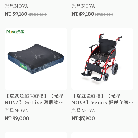
輕量型輪椅 鋁合金輪椅 輕
輪椅 鋁合金輪椅 輕量輪椅
光星NOVA
光星NOVA
便介護型 手動輪椅 輪椅補
居家輪椅 外出輪椅
NT $9,180
NT $9,180
NT$10,200
NT$10,200
助B款
【買就送超值好禮】【光星
【買就送好禮】【光星
NOVA】GeLive 凝膠適型
NOVA】Venus 輕便介護椅
座墊 16" 凝膠坐墊 輪椅座墊
室內介護型輪椅 輕量型輪椅
光星NOVA
光星NOVA
C款補助
台灣製 可拆腳 扶手可調高
NT $9,000
NT $7,900
度 介護型輪椅 手動輪椅 輕
量輪椅 鋁合金輪椅