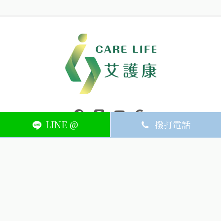
中壢醫療器材｜醫療器材補助｜出院醫療器材｜平鎮醫療器材｜艾
連結到facebook(另開視窗)
連結到Line(另開視窗)
連結到Youtube(另開視窗)
page.footer.link_to_
LINE @
撥打電話
ABOUT
MEMBER
SERVICE
關於艾護康
訂單查詢
聯絡我們
會員中心
隱私權條款
購物條款
如何刪除網站內
Facebook資料