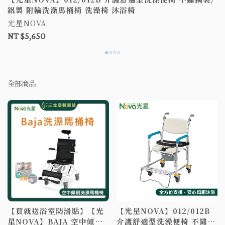
鋁製 附輪洗澡馬桶椅 洗澡椅 沐浴椅
光星NOVA
NT $5,650
全部商品
【買就送浴室防滑貼】【光
【光星NOVA】012/012B
星NOVA】BAJA 空中傾倒
介護舒適型洗澡便椅 不鏽鋼