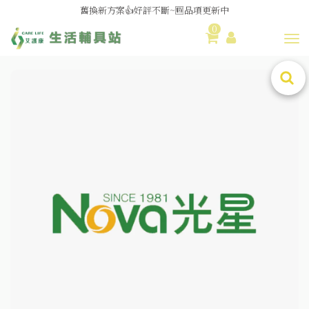
舊換新方案👍好評不斷~🆕品項更新中
0
😆備餐原來可以這麼輕鬆🎌KEWPIE介護食🍱營養均衡
Toggl