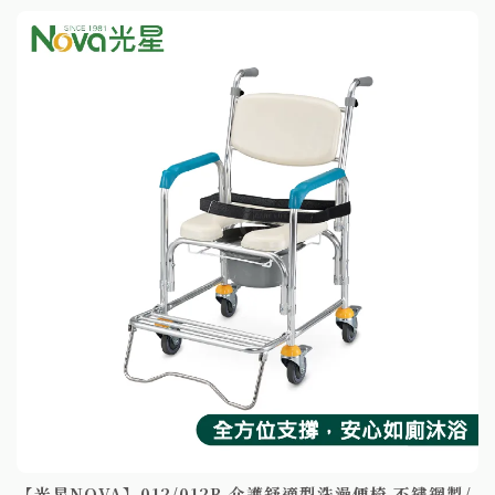
【光星NOVA】012/012B 介護舒適型洗澡便椅 不鏽鋼製/