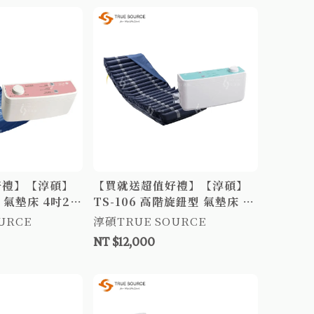
好禮】【淳碩】
【買就送超值好禮】【淳碩】
 氣墊床 4吋20
TS-106 高階旋鈕型 氣墊床 5
位旋鈕型 A&B
吋20日型管 防褥瘡氣墊床 減
URCE
淳碩TRUE SOURCE
床墊
壓床墊
NT $12,000