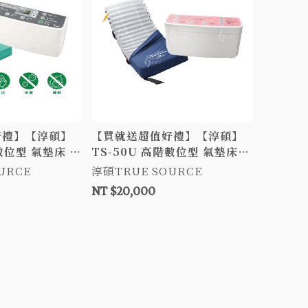
好禮】【淳碩】
【買就送超值好禮】【淳碩】
數位型 氣墊床 6
TS-50U 高階數位型 氣墊床 6
防褥瘡氣墊床 防
吋20管 上下獨立氣室 三管交
URCE
淳碩TRUE SOURCE
床墊
替減壓氣墊床 防褥瘡氣墊床 褥
NT $20,000
瘡床墊 TS50U 醫療氣墊床