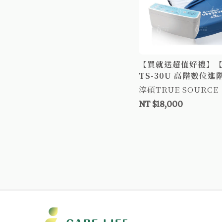
【買就送超值好禮】
TS-30U 高階數位進
三管純TPU雙層獨立
淳碩TRUE SOURCE
床 醫療氣墊床 自動充
NT $18,000
褥瘡氣墊床 褥瘡床墊 T
氣墊床補助 氣墊床B款
床-進階型