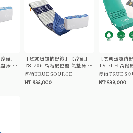
【淳碩】
【買就送超值好禮】【淳碩】
【買就送超值
氣墊床 6
TS-706 高階數位型 氣墊床 6
TS-70H 高階
墊床 減
吋29日型管 防褥瘡氣墊床 防
吋24日型管 
淳碩TRUE SOURCE
淳碩TRUE SO
褥瘡床墊
褥瘡床墊 減壓
NT $35,000
NT $39,000