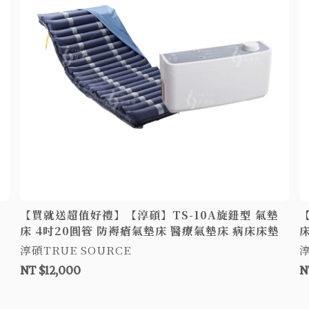
【買就送超值好禮】【淳碩】TS-10A旋鈕型 氣墊
床 4吋20圓管 防褥瘡氣墊床 醫療氣墊床 病床床墊
床
淳碩TRUE SOURCE
淳
NT $12,000
N