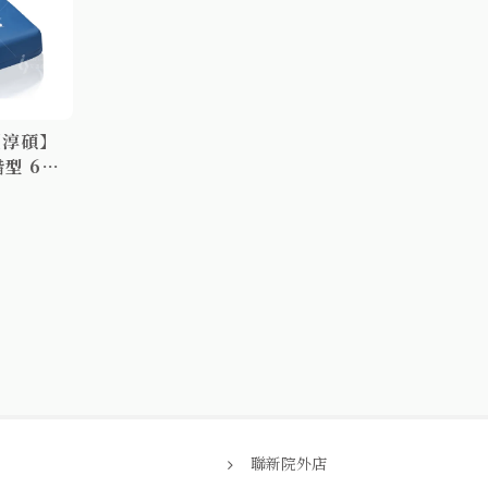
【淳碩】
階型 6吋
氣室氣墊
氣墊 防
S30U
/氣墊
聯新院外店