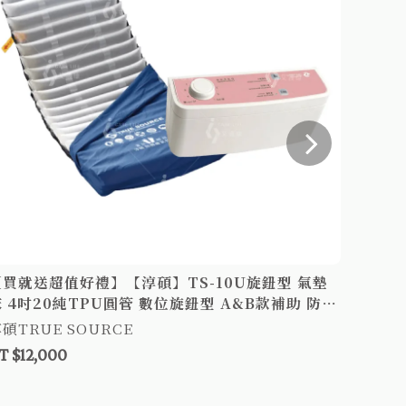
【買就送超值好禮】【淳碩】TS-10U旋鈕型 氣墊
【買就
 4吋20純TPU圓管 數位旋鈕型 A&B款補助 防褥
氣墊床
瘡床墊
碩TRUE SOURCE
淳碩TR
T $12,000
NT $12