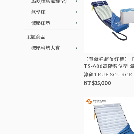
B款(橡膠氣囊型)
氣墊床
減壓床墊
主題商品
減壓坐墊大賞
【買就送超值好禮】
TS-606高階數位型 
吋24日型管 防褥瘡氣
淳碩TRUE SOURCE
壓床墊
NT $25,000