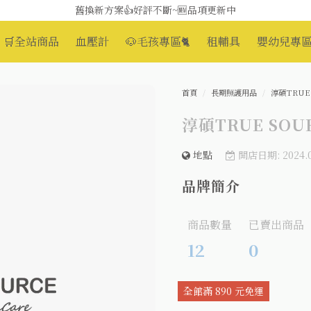
舊換新方案👍好評不斷~🆕品項更新中
😆備餐原來可以這麼輕鬆🎌KEWPIE介護食🍱營養均衡
🛒全站商品
血壓計
🐶毛孩專區🐈
租輔具
嬰幼兒專區
首頁
長期照護用品
淳碩TRUE
淳碩TRUE SOU
地點
開店日期: 2024.0
品牌簡介
商品數量
已賣出商品
12
0
全館滿 890 元免運