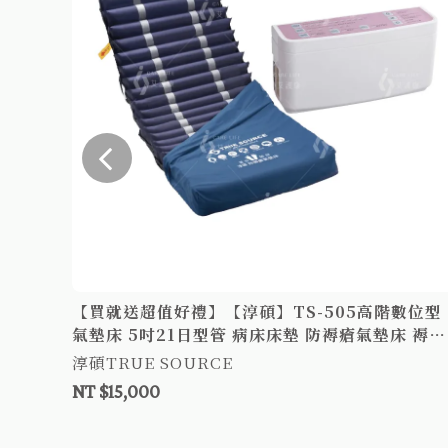
數位型
墊
【買就送超值好禮】【淳碩】TS-505高階數位型
氣墊床 5吋21日型管 病床床墊 防褥瘡氣墊床 褥瘡
床墊 B款氣墊床
淳碩TRUE SOURCE
NT $15,000