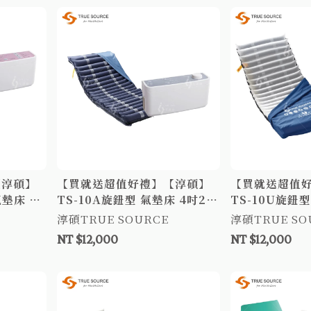
【淳碩】
【買就送超值好禮】【淳碩】
【買就送超值
氣墊床 5
TS-10A旋鈕型 氣墊床 4吋20
TS-10U旋鈕型
 防褥瘡氣
圓管 防褥瘡氣墊床 醫療氣墊床
純TPU圓管 數
淳碩TRUE SOURCE
淳碩TRUE SO
墊床
病床床墊
款補助 防褥瘡
NT $12,000
NT $12,000