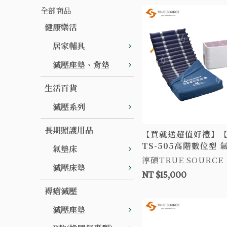
全部商品
健康樂活
居家輔具
減壓座墊、背墊
生活百貨
減壓系列
長期照護用品
【買就送超值好禮】
TS-505高階數位型 
氣墊床
吋21日型管 病床床墊
淳碩TRUE SOURCE
減壓床墊
墊床 褥瘡床墊 B款氣
NT $15,000
褥瘡減壓
減壓座墊