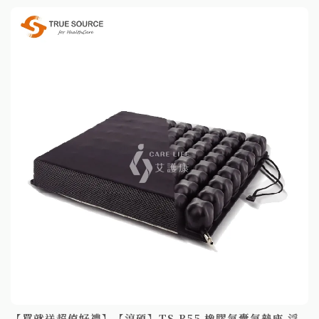
【買就送超值好禮】【淳碩】TS-R55 橡膠氣囊氣墊座 浮