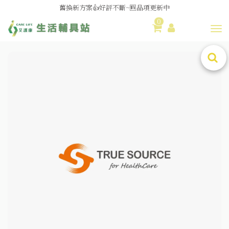
舊換新方案👍好評不斷~🆕品項更新中
0
😆備餐原來可以這麼輕鬆🎌KEWPIE介護食🍱營養均衡
Toggl