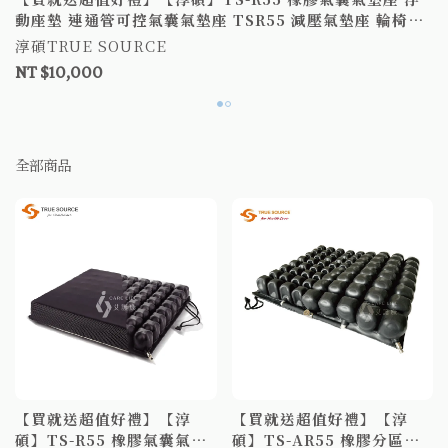
動座墊 連通管可控氣囊氣墊座 TSR55 減壓氣墊座 輪椅坐
墊補助B款
淳碩TRUE SOURCE
NT $10,000
全部商品
【買就送超值好禮】【淳
【買就送超值好禮】【淳
碩】TS-R55 橡膠氣囊氣墊
碩】TS-AR55 橡膠分區型