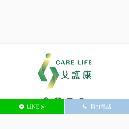
中壢醫療器材｜醫療器材補助｜出院醫療器材｜平鎮醫療器材｜艾
連結到facebook(另開視窗)
連結到Line(另開視窗)
連結到Youtube(另開視窗)
page.footer.link_to_
LINE @
撥打電話
ABOUT
MEMBER
SERVICE
關於艾護康
訂單查詢
聯絡我們
會員中心