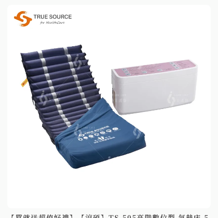
【買就送超值好禮】【淳碩】TS-505高階數位型 氣墊床 5