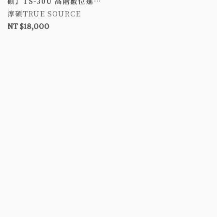
碩】TS-30U 高階數位進階
型 6吋三管純TPU雙層獨立
淳碩TRUE SOURCE
氣室氣墊床 醫療氣墊床 自
NT $18,000
動充氣墊 防褥瘡氣墊床 褥
瘡床墊 TS30U 氣墊床補助
氣墊床B款/氣墊床-進階型