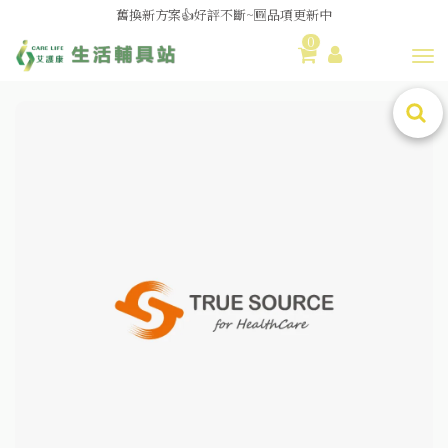
舊換新方案👍好評不斷~🆕品項更新中
0
😆備餐原來可以這麼輕鬆🎌KEWPIE介護食🍱營養均衡
Toggl